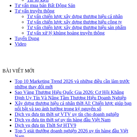
Tư vấn mua bán Bất Động Sản
Tư vấn truyền thông
Tư vấn chiến lược xây dựng thương hiệu cá nhân
Tư vấn chiến lược xây dựng thương hiệu công ty
Tư vấn chiến lược xây dựng thương hiệu sản phẩm
Tư vấn xử lý khủng hoảng truyền thông
Tuyển Dụng
Video
BÀI VIẾT MỚI
Top 10 Marketing Trend 2026 và những điều cần làm trước
những thay đổi mới
Sao Vàng Thương Hiệu Quốc Gia 2026: Cơ Hội Khẳng
Định Uy Tín Và Nâng Tầm Thương Hiệu Doanh Nghiệp
Xây dựng thương hiệu cá nhân thời AI: Chiến lược giúp bạn
nổi bật và tạo ảnh hưởng trong kỷ nguyên số
Dịch vụ đưa tin thời sự VTV uy tín cho doanh nghiệp
Dịch vụ đưa tin thời sự uy tín hàng đầu Việt Nam
Dịch vụ đưa tin Thời Sự HTV9
Top 5 giải thưởng doanh nghiệp 2026 uy tín hàng đầu Việt
Nam