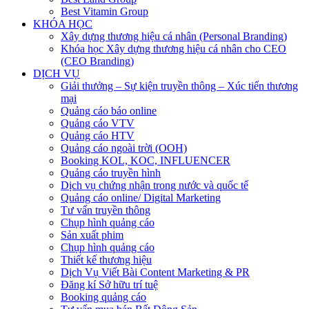
Best Vitamin Group
KHÓA HỌC
Xây dựng thương hiệu cá nhân (Personal Branding)
Khóa học Xây dựng thương hiệu cá nhân cho CEO
(CEO Branding)
DỊCH VỤ
Giải thưởng – Sự kiện truyền thông – Xúc tiến thương
mại
Quảng cáo báo online
Quảng cáo VTV
Quảng cáo HTV
Quảng cáo ngoài trời (OOH)
Booking KOL, KOC, INFLUENCER
Quảng cáo truyền hình
Dịch vụ chứng nhận trong nước và quốc tế
Quảng cáo online/ Digital Marketing
Tư vấn truyền thông
Chụp hình quảng cáo
Sản xuất phim
Chụp hình quảng cáo
Thiết kế thương hiệu
Dịch Vụ Viết Bài Content Marketing & PR
Đăng kí Sở hữu trí tuệ
Booking quảng cáo