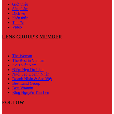
Giới thiệu
Sản phẩm
Dịch vụ
Kiến thức
Tin tức
Video
LENS GROUP'S MEMBER
The Woman
The Best in Vietnam
Kols Việt Nam
Điểm Hẹn Du Lịch
Ngôi Sao Doanh Nhân
Doanh Nhân & Sao Việt
Best Land Group
Best Vitamin
Blog Nguyễn Thu Len
FOLLOW