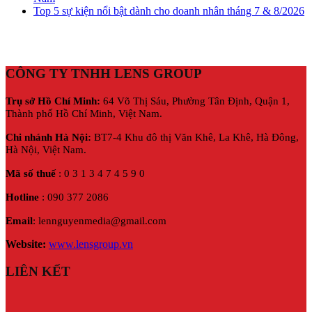
Top 5 sự kiện nổi bật dành cho doanh nhân tháng 7 & 8/2026
CÔNG TY TNHH LENS GROUP
Trụ sở Hồ Chí Minh:
64 Võ Thị Sáu, Phường Tân Định, Quận 1,
Thành phố Hồ Chí Minh, Việt Nam.
Chi nhánh Hà Nội:
BT7-4 Khu đô thị Văn Khê, La Khê, Hà Đông,
Hà Nội,
Việt Nam.
Mã số thuế
: 0 3 1 3 4 7 4 5 9 0
Hotline
: 090 377 2086
Email
: lennguyenmedia@gmail.com
Website:
www.lensgroup.vn
LIÊN KẾT