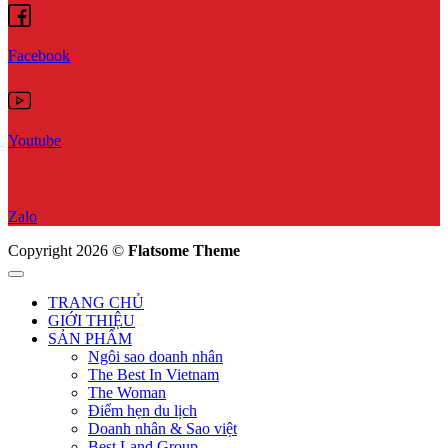
Facebook
Youtube
Zalo
Copyright 2026 ©
Flatsome Theme
TRANG CHỦ
GIỚI THIỆU
SẢN PHẨM
Ngôi sao doanh nhân
The Best In Vietnam
The Woman
Điểm hẹn du lịch
Doanh nhân & Sao việt
Best Land Group