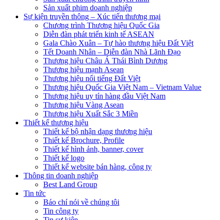
Sản xuất phim doanh nghiệp
Sự kiện truyền thông – Xúc tiến thương mại
Chương trình Thương hiệu Quốc Gia
Diễn đàn phát triển kinh tế ASEAN
Gala Chào Xuân – Tự hào thương hiệu Đất Việt
Tết Doanh Nhân – Diễn đàn Nhà Lãnh Đạo
Thương hiệu Châu Á Thái Bình Dương
Thương hiệu mạnh Asean
Thương hiệu nổi tiếng Đất Việt
Thương hiệu Quốc Gia Việt Nam – Vietnam Value
Thương hiệu uy tín hàng đầu Việt Nam
Thương hiệu Vàng Asean
Thương hiệu Xuất Sắc 3 Miền
Thiết kế thương hiệu
Thiết kế bộ nhận dạng thương hiệu
Thiết kế Brochure, Profile
Thiết kế hình ảnh, banner, cover
Thiết kế logo
Thiết kế website bán hàng, công ty
Thông tin doanh nghiệp
Best Land Group
Tin tức
Báo chí nói về chúng tôi
Tin công ty
Tin sự kiện