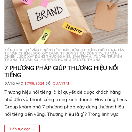
KIẾN THỨC
,
TƯ VẤN CHIẾN LƯỢC XÂY DỰNG THƯƠNG HIỆU CÁ NHÂN
,
TƯ VẤN CHIẾN LƯỢC XÂY DỰNG THƯƠNG HIỆU CÔNG TY
,
TƯ VẤN
CHIẾN LƯỢC XÂY DỰNG THƯƠNG HIỆU SẢN PHẨM
,
TƯ VẤN TRUYỀN
THÔNG
,
TƯ VẤN XỬ LÝ KHỦNG HOẢNG TRUYỀN THÔNG
7 PHƯƠNG PHÁP GIÚP THƯƠNG HIỆU NỔI
TIẾNG
ĐĂNG VÀO
17/08/2024
BỞI
QUANTRI
Thương hiệu nổi tiếng là bí quyết để được khách hàng
nhớ đến và thành công trong kinh doanh. Hãy cùng Lens
Group khám phá 7 phương pháp xây dựng thương hiệu
nổi tiếng bền vững. Thương hiệu là gì? Trong lĩnh vực
truyền thông, marketing, thương hiệu được biết đến là
biểu tượng của…
Tiếp tục đọc
→