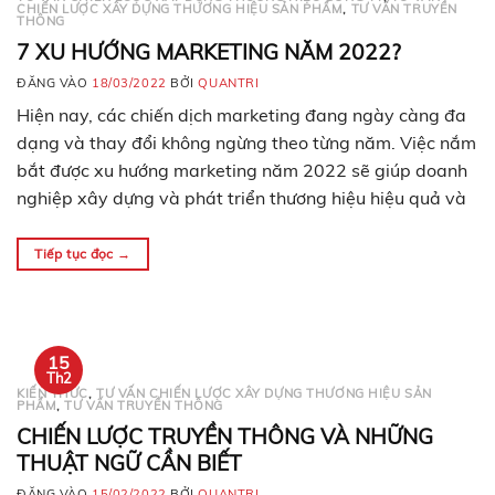
CHIẾN LƯỢC XÂY DỰNG THƯƠNG HIỆU SẢN PHẨM
,
TƯ VẤN TRUYỀN
THÔNG
7 XU HƯỚNG MARKETING NĂM 2022?
ĐĂNG VÀO
18/03/2022
BỞI
QUANTRI
Hiện nay, các chiến dịch marketing đang ngày càng đa
dạng và thay đổi không ngừng theo từng năm. Việc nắm
bắt được xu hướng marketing năm 2022 sẽ giúp doanh
nghiệp xây dựng và phát triển thương hiệu hiệu quả và
hạn chế rủi ro. Mỗi năm, ngành tiếp thị kỹ thuật số
ngày…
Tiếp tục đọc
→
15
Th2
KIẾN THỨC
,
TƯ VẤN CHIẾN LƯỢC XÂY DỰNG THƯƠNG HIỆU SẢN
PHẨM
,
TƯ VẤN TRUYỀN THÔNG
CHIẾN LƯỢC TRUYỀN THÔNG VÀ NHỮNG
THUẬT NGỮ CẦN BIẾT
ĐĂNG VÀO
15/02/2022
BỞI
QUANTRI