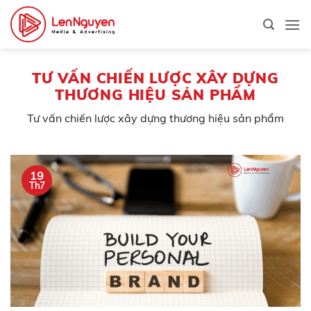
Bỏ
qua
nội
dung
TƯ VẤN CHIẾN LƯỢC XÂY DỰNG
THƯƠNG HIỆU SẢN PHẨM
Tư vấn chiến lược xây dựng thương hiệu sản phẩm
19
Th7