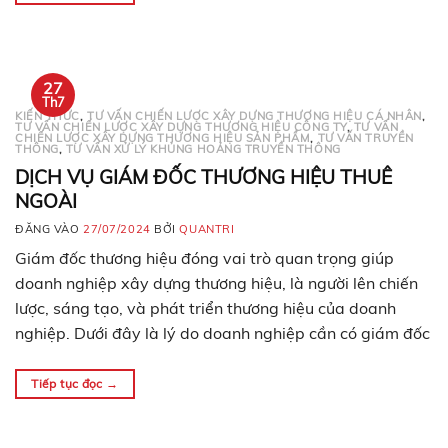
27
Th7
KIẾN THỨC
,
TƯ VẤN CHIẾN LƯỢC XÂY DỰNG THƯƠNG HIỆU CÁ NHÂN
,
TƯ VẤN CHIẾN LƯỢC XÂY DỰNG THƯƠNG HIỆU CÔNG TY
,
TƯ VẤN
CHIẾN LƯỢC XÂY DỰNG THƯƠNG HIỆU SẢN PHẨM
,
TƯ VẤN TRUYỀN
THÔNG
,
TƯ VẤN XỬ LÝ KHỦNG HOẢNG TRUYỀN THÔNG
DỊCH VỤ GIÁM ĐỐC THƯƠNG HIỆU THUÊ
NGOÀI
ĐĂNG VÀO
27/07/2024
BỞI
QUANTRI
Giám đốc thương hiệu đóng vai trò quan trọng giúp
doanh nghiệp xây dựng thương hiệu, là người lên chiến
lược, sáng tạo, và phát triển thương hiệu của doanh
nghiệp. Dưới đây là lý do doanh nghiệp cần có giám đốc
thương hiệu. Giám đốc thương hiệu là gì? Giám đốc
thương hiệu hay…
Tiếp tục đọc
→