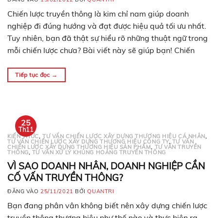
Chiến lược truyền thông là kim chỉ nam giúp doanh
nghiệp đi đúng hướng và đạt được hiệu quả tối ưu nhất.
Tuy nhiên, bạn đã thật sự hiểu rõ những thuật ngữ trong
mỗi chiến lược chưa? Bài viết này sẽ giúp bạn! Chiến
lược truyền thông là gì? Chiến lược truyền thông được…
Tiếp tục đọc
→
25
Th11
KIẾN THỨC
,
TƯ VẤN CHIẾN LƯỢC XÂY DỰNG THƯƠNG HIỆU CÁ NHÂN
,
TƯ VẤN CHIẾN LƯỢC XÂY DỰNG THƯƠNG HIỆU CÔNG TY
,
TƯ VẤN
CHIẾN LƯỢC XÂY DỰNG THƯƠNG HIỆU SẢN PHẨM
,
TƯ VẤN TRUYỀN
THÔNG
,
TƯ VẤN XỬ LÝ KHỦNG HOẢNG TRUYỀN THÔNG
VÌ SAO DOANH NHÂN, DOANH NGHIỆP CẦN
CỐ VẤN TRUYỀN THÔNG?
ĐĂNG VÀO
25/11/2021
BỞI
QUANTRI
Bạn đang phân vân không biết nên xây dựng chiến lược
truyền thông thương hiệu như thế nào và thực hiện ra