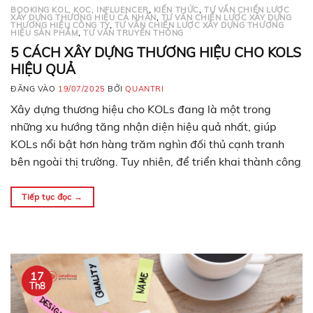
BOOKING KOL, KOC, INFLUENCER
,
KIẾN THỨC
,
TƯ VẤN CHIẾN LƯỢC
XÂY DỰNG THƯƠNG HIỆU CÁ NHÂN
,
TƯ VẤN CHIẾN LƯỢC XÂY DỰNG
THƯƠNG HIỆU CÔNG TY
,
TƯ VẤN CHIẾN LƯỢC XÂY DỰNG THƯƠNG
HIỆU SẢN PHẨM
,
TƯ VẤN TRUYỀN THÔNG
5 CÁCH XÂY DỰNG THƯƠNG HIỆU CHO KOLS
HIỆU QUẢ
ĐĂNG VÀO
19/07/2025
BỞI
QUANTRI
Xây dựng thương hiệu cho KOLs đang là một trong
những xu hướng tăng nhận diện hiệu quả nhất, giúp
KOLs nổi bật hơn hàng trăm nghìn đối thủ cạnh tranh
bên ngoài thị trường. Tuy nhiên, để triển khai thành công
chiến lược branding cho KOLs thì không phải ai cũng làm
được. Vậy làm…
Tiếp tục đọc
→
17
Th8