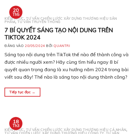
20
Th5
KIẾN THỨC
,
TƯ VẤN CHIẾN LƯỢC XÂY DỰNG THƯƠNG HIỆU SẢN
PHẨM
,
TƯ VẤN TRUYỀN THÔNG
7 BÍ QUYẾT SÁNG TẠO NỘI DUNG TRÊN
TIKTOK 2024
ĐĂNG VÀO
20/05/2024
BỞI
QUANTRI
Sáng tạo nội dung trên TikTok thế nào để thành công và
được nhiều người xem? Hãy cùng tìm hiểu ngay 8 bí
quyết quan trọng đang là xu hướng năm 2024 trong bài
viết sau đây! Thế nào là sáng tạo nội dung thành công?
Tính đến năm 2023, TikTok là nền tảng trung…
Tiếp tục đọc
→
18
Th3
KIẾN THỨC
,
TƯ VẤN CHIẾN LƯỢC XÂY DỰNG THƯƠNG HIỆU CÁ NHÂN
,
TƯ VẤN CHIẾN LƯỢC XÂY DỰNG THƯƠNG HIỆU CÔNG TY
,
TƯ VẤN