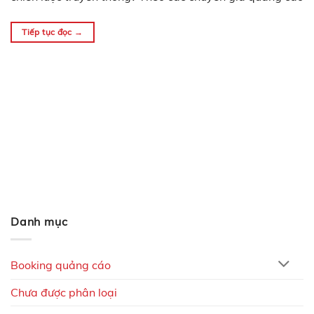
và bán hàng nổi tiếng tại Mỹ, nếu doanh nghiệp muốn
tiếp thị thành…
Tiếp tục đọc
→
Danh mục
Booking quảng cáo
Chưa được phân loại