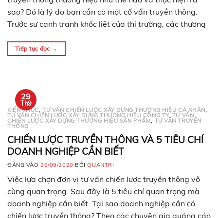
sao? Đó là lý do bạn cần có một cố vấn truyền thông.
Trước sự cạnh tranh khốc liệt của thị trường, các thương
hiệu và nhãn hàng đều đua nhau quảng bá…
Tiếp tục đọc
→
29
Th9
KIẾN THỨC
,
TƯ VẤN CHIẾN LƯỢC XÂY DỰNG THƯƠNG HIỆU CÁ NHÂN
,
TƯ VẤN CHIẾN LƯỢC XÂY DỰNG THƯƠNG HIỆU CÔNG TY
,
TƯ VẤN
CHIẾN LƯỢC XÂY DỰNG THƯƠNG HIỆU SẢN PHẨM
,
TƯ VẤN TRUYỀN
THÔNG
CHIẾN LƯỢC TRUYỀN THÔNG VÀ 5 TIÊU CHÍ
DOANH NGHIỆP CẦN BIẾT
ĐĂNG VÀO
29/09/2020
BỞI
QUANTRI
Việc lựa chợn đơn vị tư vấn chiến lược truyền thông vô
cùng quan trọng. Sau đây là 5 tiêu chí quan trọng mà
doanh nghiệp cần biết. Tại sao doanh nghiệp cần có
chiến lược truyền thông? Theo các chuyên gia quảng cáo