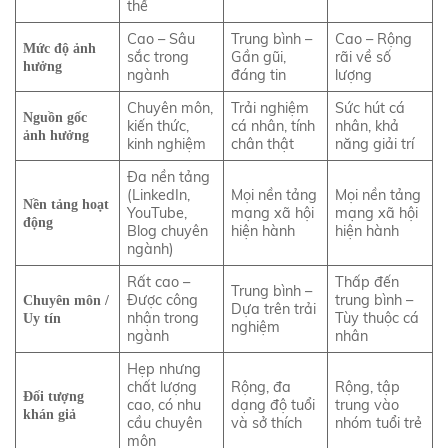
thể
Cao – Sâu
Trung bình –
Cao – Rộng
Mức độ ảnh
sắc trong
Gần gũi,
rãi về số
hưởng
ngành
đáng tin
lượng
Chuyên môn,
Trải nghiệm
Sức hút cá
Nguồn gốc
kiến thức,
cá nhân, tính
nhân, khả
ảnh hưởng
kinh nghiệm
chân thật
năng giải trí
Đa nền tảng
(LinkedIn,
Mọi nền tảng
Mọi nền tảng
Nền tảng hoạt
YouTube,
mạng xã hội
mạng xã hội
động
Blog chuyên
hiện hành
hiện hành
ngành)
Rất cao –
Thấp đến
Trung bình –
Được công
trung bình –
Chuyên môn /
Dựa trên trải
nhận trong
Tùy thuộc cá
Uy tín
nghiệm
ngành
nhân
Hẹp nhưng
chất lượng
Rộng, đa
Rộng, tập
Đối tượng
cao, có nhu
dạng độ tuổi
trung vào
khán giả
cầu chuyên
và sở thích
nhóm tuổi trẻ
môn