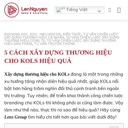
Bỏ
Tiếng Việt
qua
nội
dung
BOOKING KOL, KOC, INFLUENCER
,
KIẾN THỨC
,
TƯ VẤN CHIẾN LƯỢC
XÂY DỰNG THƯƠNG HIỆU CÁ NHÂN
,
TƯ VẤN CHIẾN LƯỢC XÂY DỰNG
THƯƠNG HIỆU CÔNG TY
,
TƯ VẤN CHIẾN LƯỢC XÂY DỰNG THƯƠNG
HIỆU SẢN PHẨM
,
TƯ VẤN TRUYỀN THÔNG
5 CÁCH XÂY DỰNG THƯƠNG HIỆU
CHO KOLS HIỆU QUẢ
đang là một trong những
Xây dựng thương hiệu cho KOLs
xu hướng tăng nhận diện hiệu quả nhất, giúp KOLs nổi
bật hơn hàng trăm nghìn đối thủ cạnh tranh bên ngoài
thị trường. Tuy nhiên, để triển khai thành công chiến lược
branding cho KOLs thì không phải ai cũng làm được. Vậy
làm như thế nào, thực thi ra sao để hiệu quả? Hãy cùng
tìm hiểu chi tiết hơn qua bài viết dưới đây!
Lens Group