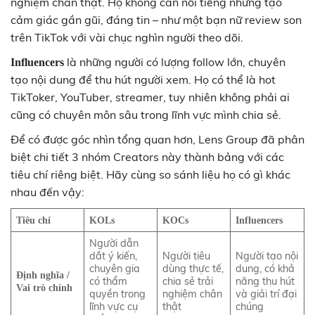
nghiệm chân thật. Họ không cần nổi tiếng nhưng tạo
cảm giác gần gũi, đáng tin – như một bạn nữ review son
trên TikTok với vài chục nghìn người theo dõi.
là những người có lượng follow lớn, chuyên
Influencers
tạo nội dung để thu hút người xem. Họ có thể là hot
TikToker, YouTuber, streamer, tuy nhiên không phải ai
cũng có chuyên môn sâu trong lĩnh vực mình chia sẻ.
Để có được góc nhìn tổng quan hơn, Lens Group đã phân
biệt chi tiết 3 nhóm Creators này thành bảng với các
tiêu chí riêng biệt. Hãy cùng so sánh liệu họ có gì khác
nhau đến vậy:
Tiêu chí
KOLs
KOCs
Influencers
Người dẫn
dắt ý kiến,
Người tiêu
Người tạo nội
chuyên gia
dùng thực tế,
dung, có khả
Định nghĩa /
có thẩm
chia sẻ trải
năng thu hút
Vai trò chính
quyền trong
nghiệm chân
và giải trí đại
lĩnh vực cụ
thật
chúng