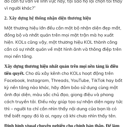
đó cần tư vấn về lĩnh vực này, tại sao họ lại chọn tôi thay
vì người khác?”
2. Xây dựng hệ thống nhận diện thương hiệu
Một thương hiệu lớn đều cần một bộ nhận diện đẹp mắt,
đồng bộ và nhất quán trên mọi mặt trận mà họ xuất
hiện. KOLs cũng vậy, một thương hiệu KOL thành công
cần có sự nhất quán về mặt hình ảnh và thông điệp trên
mọi nền tảng.
Xây dựng thương hiệu nhất quán trên mọi nền tảng là điều
Cho dù xây kênh cho KOLs hoạt động trên
tiên quyết.
Facebook, Instagram, Threads, YouTube, TikTok hay bất
kỳ nền tảng nào khác, hãy đảm bảo sử dụng cùng một
ảnh đại diện, màu sắc chủ đạo, giọng điệu và phong
cách truyền tải. Điều này giúp tạo sự nhận diện ngay tức
thì – người ta chỉ cần nhìn thấy nội dung của bạn là có
thể biết ngay đó là ai, ngay cả khi chưa nhìn thấy tên.
Định hình visual chuyên nghiệp cho chính bản thân. Để làm