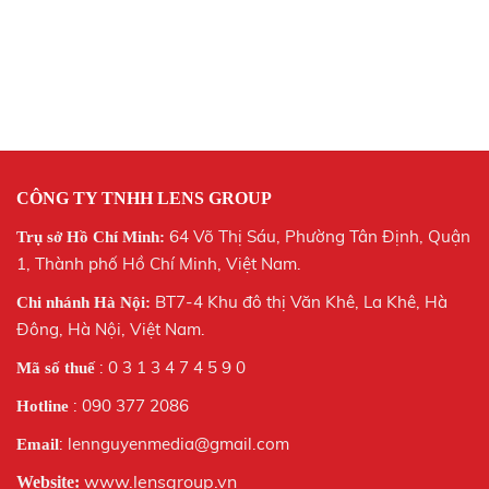
CÔNG TY TNHH LENS GROUP
64 Võ Thị Sáu, Phường Tân Định, Quận
Trụ sở Hồ Chí Minh:
1, Thành phố Hồ Chí Minh, Việt Nam.
BT7-4 Khu đô thị Văn Khê, La Khê, Hà
Chi nhánh Hà Nội:
Đông, Hà Nội,
Việt Nam.
: 0 3 1 3 4 7 4 5 9 0
Mã số thuế
: 090 377 2086
Hotline
: lennguyenmedia@gmail.com
Email
www.lensgroup.vn
Website: