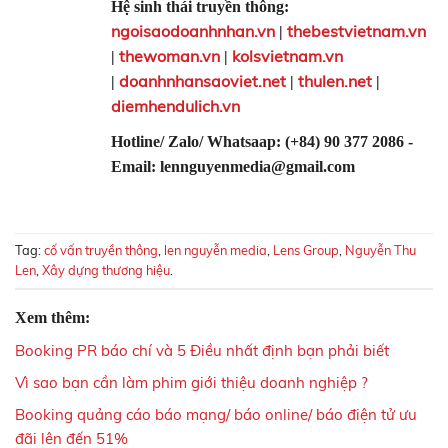
Hệ sinh thái truyền thông:
ngoisaodoanhnhan.vn
thebestvietnam.vn
|
thewoman.vn
kolsvietnam.vn
|
|
doanhnhansaoviet.net
thulen.net
|
|
|
diemhendulich.vn
Hotline/ Zalo/ Whatsaap: (+84) 90 377 2086 -
Email: lennguyenmedia@gmail.com
Tag:
cố vấn truyền thông
,
len nguyễn media
,
Lens Group
,
Nguyễn Thu
Len
,
Xây dựng thương hiệu
.
Xem thêm:
Booking PR báo chí và 5 Điều nhất định bạn phải biết
Vì sao bạn cần làm phim giới thiệu doanh nghiệp ?
Booking quảng cáo báo mạng/ báo online/ báo điện tử ưu
đãi lên đến 51%