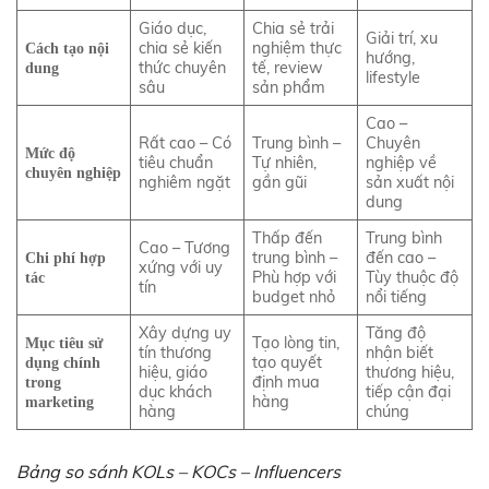
Giáo dục,
Chia sẻ trải
Giải trí, xu
chia sẻ kiến
nghiệm thực
Cách tạo nội
hướng,
thức chuyên
tế, review
dung
lifestyle
sâu
sản phẩm
Cao –
Rất cao – Có
Trung bình –
Chuyên
Mức độ
tiêu chuẩn
Tự nhiên,
nghiệp về
chuyên nghiệp
nghiêm ngặt
gần gũi
sản xuất nội
dung
Thấp đến
Trung bình
Cao – Tương
trung bình –
đến cao –
Chi phí hợp
xứng với uy
Phù hợp với
Tùy thuộc độ
tác
tín
budget nhỏ
nổi tiếng
Xây dựng uy
Tăng độ
Tạo lòng tin,
Mục tiêu sử
tín thương
nhận biết
tạo quyết
dụng chính
hiệu, giáo
thương hiệu,
định mua
trong
dục khách
tiếp cận đại
hàng
marketing
hàng
chúng
Bảng so sánh KOLs – KOCs – Influencers