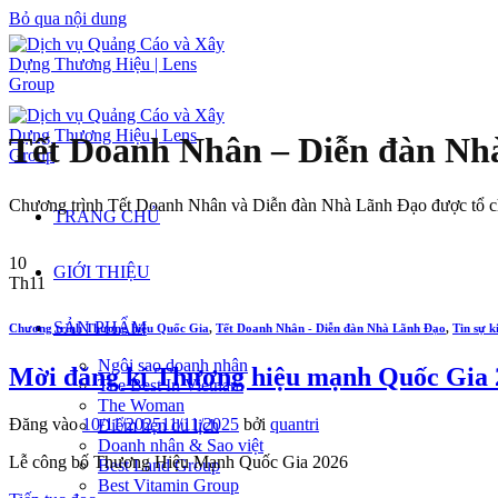
Bỏ qua nội dung
Tết Doanh Nhân – Diễn đàn Nh
Chương trình Tết Doanh Nhân và Diễn đàn Nhà Lãnh Đạo được tổ chứ
TRANG CHỦ
10
GIỚI THIỆU
Th11
SẢN PHẨM
Chương trình Thương hiệu Quốc Gia
,
Tết Doanh Nhân - Diễn đàn Nhà Lãnh Đạo
,
Tin sự k
Ngôi sao doanh nhân
Mời đăng kí Thương hiệu mạnh Quốc Gia 
The Best In Vietnam
The Woman
Đăng vào
10/11/2025
11/11/2025
bởi
quantri
Điểm hẹn du lịch
Doanh nhân & Sao việt
Lễ công bố Thương Hiệu Mạnh Quốc Gia 2026
Best Land Group
Best Vitamin Group