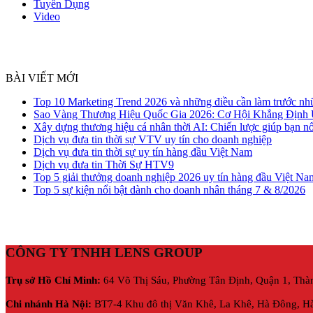
Tuyển Dụng
Video
BÀI VIẾT MỚI
Top 10 Marketing Trend 2026 và những điều cần làm trước nh
Sao Vàng Thương Hiệu Quốc Gia 2026: Cơ Hội Khẳng Định
Xây dựng thương hiệu cá nhân thời AI: Chiến lược giúp bạn nổ
Dịch vụ đưa tin thời sự VTV uy tín cho doanh nghiệp
Dịch vụ đưa tin thời sự uy tín hàng đầu Việt Nam
Dịch vụ đưa tin Thời Sự HTV9
Top 5 giải thưởng doanh nghiệp 2026 uy tín hàng đầu Việt Na
Top 5 sự kiện nổi bật dành cho doanh nhân tháng 7 & 8/2026
CÔNG TY TNHH LENS GROUP
Trụ sở Hồ Chí Minh:
64 Võ Thị Sáu, Phường Tân Định, Quận 1, Thà
Chi nhánh Hà Nội:
BT7-4 Khu đô thị Văn Khê, La Khê, Hà Đông, Hà