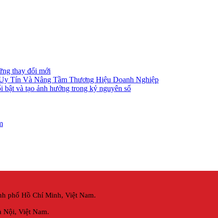
ững thay đổi mới
 Uy Tín Và Nâng Tầm Thương Hiệu Doanh Nghiệp
i bật và tạo ảnh hưởng trong kỷ nguyên số
m
nh phố Hồ Chí Minh, Việt Nam.
 Nội,
Việt Nam.