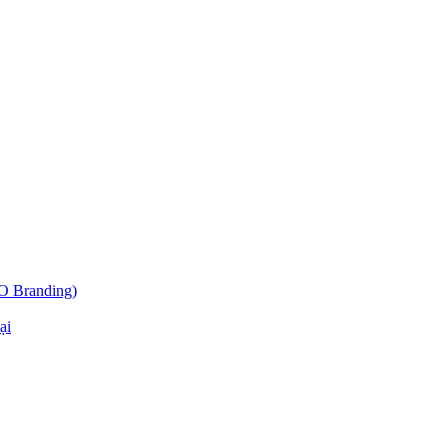
O Branding)
ại