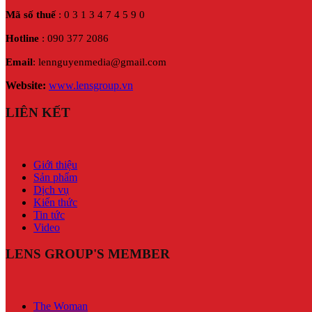
Mã số thuế
: 0 3 1 3 4 7 4 5 9 0
Hotline
: 090 377 2086
Email
: lennguyenmedia@gmail.com
Website:
www.lensgroup.vn
LIÊN KẾT
Giới thiệu
Sản phẩm
Dịch vụ
Kiến thức
Tin tức
Video
LENS GROUP'S MEMBER
The Woman