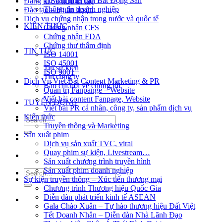
Tư vấn mua bán Bất Động Sản
Đăng kí Sở hữu trí tuệ
Thông tin doanh nghiệp
Đào tạo – Huấn luyện
Dịch vụ chứng nhận trong nước và quốc tế
KIẾN THỨC
Chứng nhận CFS
Chứng nhận FDA
Chứng thư thẩm định
TIN TỨC
ISO 14001
ISO 45001
Tin sự kiện
ISO 9001
Tin công ty
Dịch Vụ Viết Bài Content Marketing & PR
Báo chí nói về chúng tôi
Quản trị Fanpange – Website
Viết bài content Fanpage, Website
TUYỂN DỤNG
Viết bài PR cá nhân, công ty, sản phẩm dịch vụ
Kiến thức
Truyền thông và Marketing
Sản xuất phim
Dịch vụ sản xuất TVC, viral
Quay phim sự kiện, Livestream…
Sản xuất chương trình truyền hình
Sản xuất phim doanh nghiệp
Sự kiện truyền thông – Xúc tiến thương mại
Chương trình Thương hiệu Quốc Gia
Diễn đàn phát triển kinh tế ASEAN
Gala Chào Xuân – Tự hào thương hiệu Đất Việt
Tết Doanh Nhân – Diễn đàn Nhà Lãnh Đạo