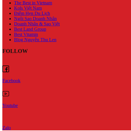
The Best in Vietnam
Kols Việt Nam
Điểm Hẹn Du Lịch
Ngôi Sao Doanh Nhân
Doanh Nhân & Sao Việt
Best Land Group
Best Vitamin
Blog Nguyễn Thu Len
FOLLOW
Facebook
Youtube
Zalo