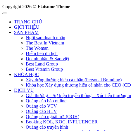
Copyright 2026 ©
Flatsome Theme
TRANG CHỦ
GIỚI THIỆU
SẢN PHẨM
Ngôi sao doanh nhân
The Best In Vietnam
The Woman
Điểm hẹn du lịch
Doanh nhân & Sao việt
Best Land Group
Best Vitamin Group
KHÓA HỌC
Xây dựng thương hiệu cá nhân (Personal Branding)
Khóa học Xây dựng thương hiệu cá nhân cho CEO (CE
DỊCH VỤ
Giải thưởng – Sự kiện truyền thông – Xúc tiến thương m
Quảng cáo báo online
Quảng cáo VTV
Quảng cáo HTV
Quảng cáo ngoài trời (OOH)
Booking KOL, KOC, INFLUENCER
Quảng cáo truyền hình