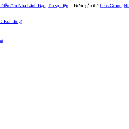
 Diễn đàn Nhà Lãnh Đạo
,
Tin sự kiện
|
Được gắn thẻ
Lens Group
,
Nh
O Branding)
ại