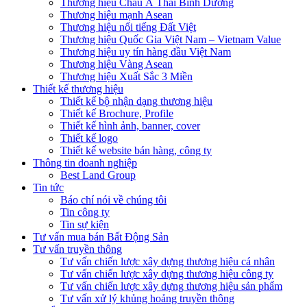
Thương hiệu Châu Á Thái Bình Dương
Thương hiệu mạnh Asean
Thương hiệu nổi tiếng Đất Việt
Thương hiệu Quốc Gia Việt Nam – Vietnam Value
Thương hiệu uy tín hàng đầu Việt Nam
Thương hiệu Vàng Asean
Thương hiệu Xuất Sắc 3 Miền
Thiết kế thương hiệu
Thiết kế bộ nhận dạng thương hiệu
Thiết kế Brochure, Profile
Thiết kế hình ảnh, banner, cover
Thiết kế logo
Thiết kế website bán hàng, công ty
Thông tin doanh nghiệp
Best Land Group
Tin tức
Báo chí nói về chúng tôi
Tin công ty
Tin sự kiện
Tư vấn mua bán Bất Động Sản
Tư vấn truyền thông
Tư vấn chiến lược xây dựng thương hiệu cá nhân
Tư vấn chiến lược xây dựng thương hiệu công ty
Tư vấn chiến lược xây dựng thương hiệu sản phẩm
Tư vấn xử lý khủng hoảng truyền thông