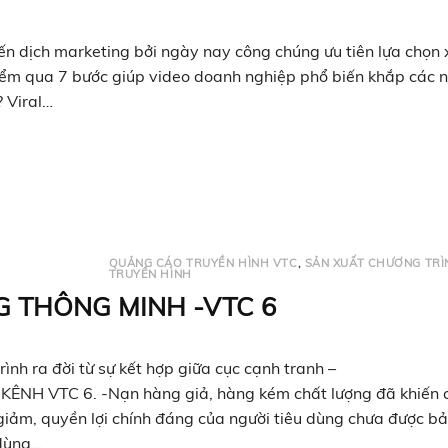
hiến dịch marketing bởi ngày nay công chúng ưu tiên lựa chọn
điểm qua 7 bước giúp video doanh nghiệp phổ biến khắp các 
? Viral…
QUẢNG CÁO TRUYỀN HÌNH VTC
,
SẢN XUẤT CHƯƠNG TRÌ
TRUYỀN HÌNH
G THÔNG MINH -VTC 6
 ra đời từ sự kết hợp giữa cục cạnh tranh –
 KÊNH VTC 6. -Nạn hàng giả, hàng kém chất lượng đã khiến 
giảm, quyền lợi chính đáng của người tiêu dùng chưa được b
 dùng…