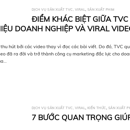
DỊCH VỤ SẢN XUẤT TVC, VIRAL
,
SẢN XUẤT PHIM
ĐIỂM KHÁC BIỆT GIỮA TVC
HIỆU DOANH NGHIỆP VÀ VIRAL VID
hu hút bởi các video thay vì đọc các bài viết. Do đó, TVC q
ideo đã ra đời và trở thành công cụ marketing đắc lực cho do
ua…
DỊCH VỤ SẢN XUẤT TVC, VIRAL
,
KIẾN THỨC
,
SẢN XUẤT P
7 BƯỚC QUAN TRỌNG GIÚ