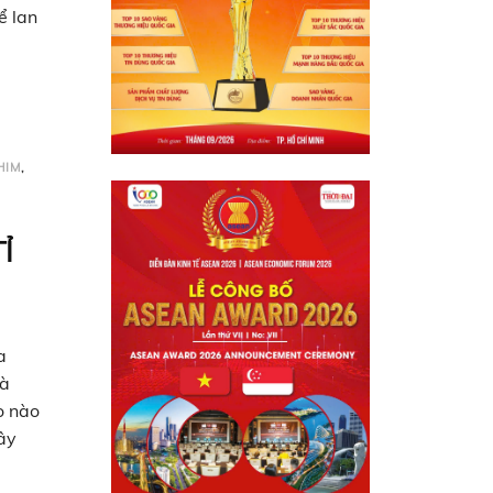
ể lan
HIM
,
Ỉ
a
và
o nào
ây
t này