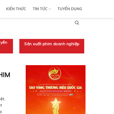
KIẾN THỨC
TIN TỨC
TUYỂN DỤNG
uyền
Sản xuất phim doanh nghiệp
HIM
ệt,
t
ị