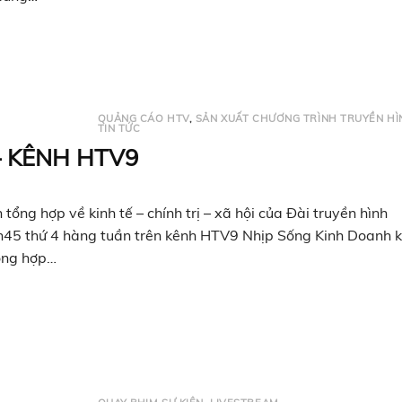
QUẢNG CÁO HTV
,
SẢN XUẤT CHƯƠNG TRÌNH TRUYỀN HÌ
TIN TỨC
– KÊNH HTV9
ổng hợp về kinh tế – chính trị – xã hội của Đài truyền hình
h45 thứ 4 hàng tuần trên kênh HTV9 Nhịp Sống Kinh Doanh 
tổng hợp…