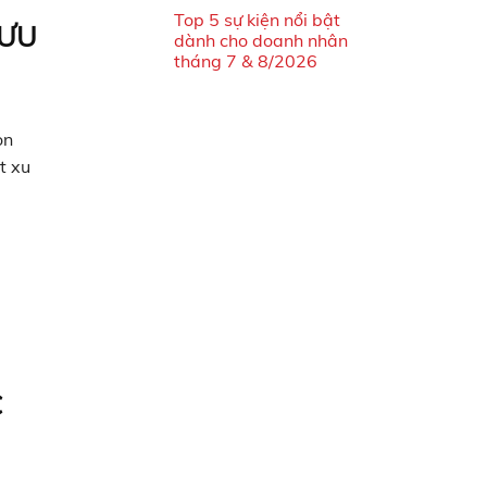
Top 5 sự kiện nổi bật
LƯU
dành cho doanh nhân
tháng 7 & 8/2026
ọn
t xu
C