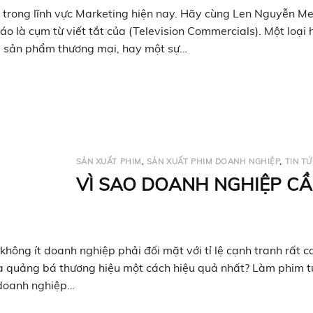
n trong lĩnh vực Marketing hiện nay. Hãy cùng Len Nguyễn M
o là cụm từ viết tắt của (Television Commercials). Một loại 
ng sản phẩm thương mại, hay một sự…
SẢN XUẤT PHIM
,
SẢN XUẤT PHIM DOANH NGHIỆP
,
TIN T
VÌ SAO DOANH NGHIỆP C
hông ít doanh nghiệp phải đối mặt với tỉ lệ cạnh tranh rất c
à quảng bá thương hiệu một cách hiệu quả nhất? Làm phim tự
 doanh nghiệp…