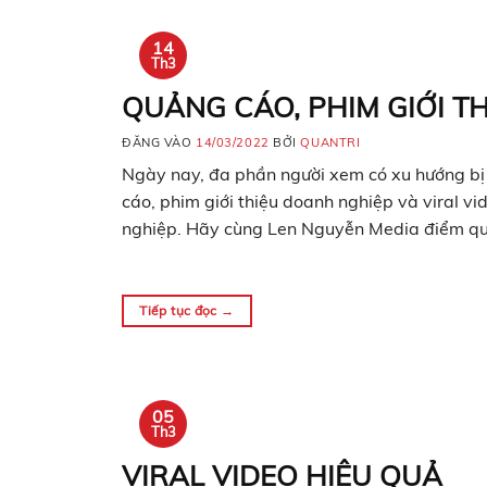
14
Th3
QUẢNG CÁO, PHIM GIỚI T
ĐĂNG VÀO
14/03/2022
BỞI
QUANTRI
Ngày nay, đa phần người xem có xu hướng bị t
cáo, phim giới thiệu doanh nghiệp và viral v
nghiệp. Hãy cùng Len Nguyễn Media điểm q
Tiếp tục đọc
→
05
Th3
VIRAL VIDEO HIỆU QUẢ