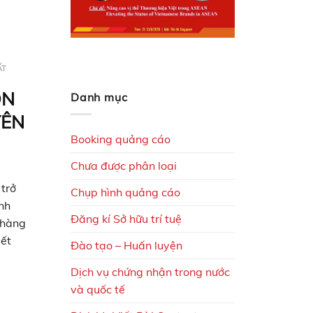
ẤT
ỌN
Danh mục
YÊN
Booking quảng cáo
Chưa được phân loại
 trở
Chụp hình quảng cáo
nh
Đăng kí Sở hữu trí tuệ
 hàng
iết
Đào tạo – Huấn luyện
p với
Dịch vụ chứng nhận trong nước
và quốc tế