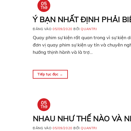
05
Th9
Ý BẠN NHẤT ĐỊNH PHẢI BI
ĐĂNG VÀO
05/09/2020
BỞI
QUANTRI
Quay phim sự kiện rất quan trong vì sự kiện d
đơn vị quay phim sự kiện uy tín và chuyên ng
hướng thịnh hành và là trợ…
Tiếp tục đọc
→
05
Th9
NHAU NHƯ THẾ NÀO VÀ N
ĐĂNG VÀO
05/09/2020
BỞI
QUANTRI