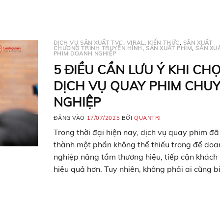
DỊCH VỤ SẢN XUẤT TVC, VIRAL
,
KIẾN THỨC
,
SẢN XUẤT
CHƯƠNG TRÌNH TRUYỀN HÌNH
,
SẢN XUẤT PHIM
,
SẢN XU
PHIM DOANH NGHIỆP
5 ĐIỀU CẦN LƯU Ý KHI CH
DỊCH VỤ QUAY PHIM CHU
NGHIỆP
ĐĂNG VÀO
17/07/2025
BỞI
QUANTRI
Trong thời đại hiện nay, dịch vụ quay phim đã
thành một phần không thể thiếu trong để doa
nghiệp nâng tầm thương hiệu, tiếp cận khách
hiệu quả hơn. Tuy nhiên, không phải ai cũng b
cách lựa chọn dịch vụ quay phim uy tín phù hợ
nhu cầu và ngân sách….