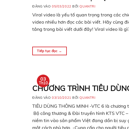
ĐĂNG VÀO
05/03/2022
BỞI
QUANTRI
Viral video là yếu tố quan trọng trong các c
video nhiều hơn đọc các bài viết. Hãy cùng 
tảng trong bài viết dưới đây! Viral video là gì
Tiếp tục đọc
→
03
Th10
CHƯƠNG TRÌNH TIÊU DÙN
ĐĂNG VÀO
03/10/2021
BỞI
QUANTRI
TIÊU DÙNG THÔNG MINH -VTC 6 là chương trình
Bộ công thương & Đài truyền hình KTS VTC –
niềm tin vào sản phẩm Việt đang dần bị suy 
một cách phù hợp. -Cung cấp cho người tiêu