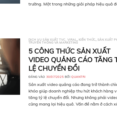
trường. Một trong những giải pháp hiệu quả đ
tỏa thương hiệu là đầu tư vào truyền thông –
marketing. Trong đó, phim doanh nghiệp…
DỊCH VỤ SẢN XUẤT TVC, VIRAL
,
KIẾN THỨC
,
SẢN XUẤT P
TRUYỀN THÔNG VÀ MARKETING
5 CÔNG THỨC SẢN XUẤT
VIDEO QUẢNG CÁO TĂNG T
LỆ CHUYỂN ĐỔI
ĐĂNG VÀO
30/07/2025
BỞI
QUANTRI
Sản xuất video quảng cáo đang trở thành chì
khóa giúp doanh nghiệp thu hút khách hàng 
tăng tỷ lệ chuyển đổi. Nhưng không phải vide
cũng mang lại hiệu quả. Vấn đề nằm ở cách x
dựng nội dung và định dạng phù hợp. Bài viế
Lens Group sẽ bật mí…