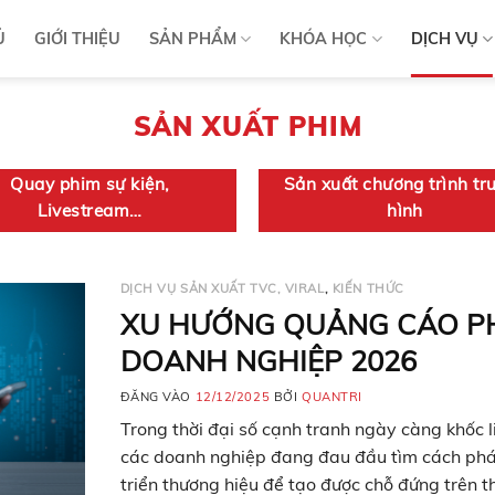
Ủ
GIỚI THIỆU
SẢN PHẨM
KHÓA HỌC
DỊCH VỤ
SẢN XUẤT PHIM
Quay phim sự kiện,
Sản xuất chương trình tr
Livestream…
hình
DỊCH VỤ SẢN XUẤT TVC, VIRAL
,
KIẾN THỨC
XU HƯỚNG QUẢNG CÁO P
DOANH NGHIỆP 2026
ĐĂNG VÀO
12/12/2025
BỞI
QUANTRI
Trong thời đại số cạnh tranh ngày càng khốc li
các doanh nghiệp đang đau đầu tìm cách phá
triển thương hiệu để tạo được chỗ đứng trên th