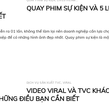
QUAY PHIM SỰ KIỆN, LIVESTREAM...
QUAY PHIM SỰ KIỆN VÀ 5 
ẾT
iễn ra 01 lần, không thể làm lại nên doanh nghiệp cần lựa ch
hiệp để có những hình ảnh đẹp nhất. Quay phim sự kiện là mộ
DỊCH VỤ SẢN XUẤT TVC, VIRAL
VIDEO VIRAL VÀ TVC KHÁ
HỮNG ĐIỀU BẠN CẦN BIẾT