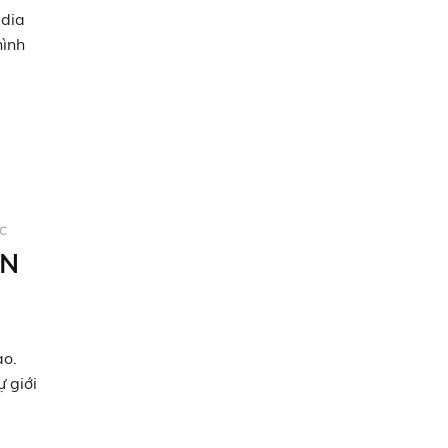
edia
hình
ỨC
ẦN
ao.
 giới