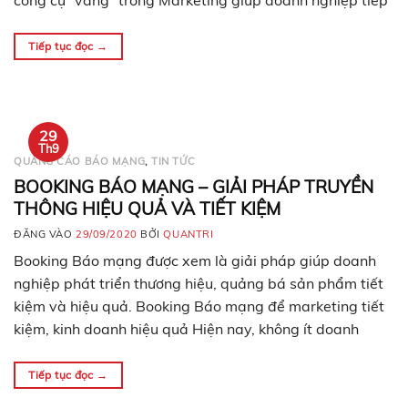
công cụ “vàng” trong Marketing giúp doanh nghiệp tiếp
cận với khách hàng nhanh chóng và hiệu quả. Quảng
cáo báo mạng là…
Tiếp tục đọc
→
29
Th9
QUẢNG CÁO BÁO MẠNG
,
TIN TỨC
BOOKING BÁO MẠNG – GIẢI PHÁP TRUYỀN
THÔNG HIỆU QUẢ VÀ TIẾT KIỆM
ĐĂNG VÀO
29/09/2020
BỞI
QUANTRI
Booking Báo mạng được xem là giải pháp giúp doanh
nghiệp phát triển thương hiệu, quảng bá sản phẩm tiết
kiệm và hiệu quả. Booking Báo mạng để marketing tiết
kiệm, kinh doanh hiệu quả Hiện nay, không ít doanh
nghiệp gặp rất nhiều khó khăn trước tình hình dịch bệnh
phức tạp. Nhiều doanh nghiệp…
Tiếp tục đọc
→