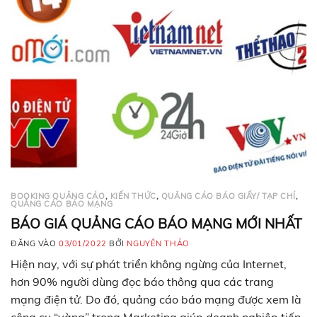
BOOKING QUẢNG CÁO
,
KIẾN THỨC
,
QUẢNG CÁO BÁO GIẤY/ TẠP CHÍ
,
QUẢNG CÁO BÁO MẠNG
BÁO GIÁ QUẢNG CÁO BÁO MẠNG MỚI NHẤT
ĐĂNG VÀO
03/01/2022
BỞI
NGUYÊN THẢO
Hiện nay, với sự phát triển không ngừng của Internet,
hơn 90% người dùng đọc báo thông qua các trang
mạng điện tử. Do đó, quảng cáo báo mạng được xem là