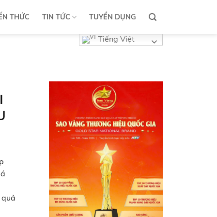
ẾN THỨC
TIN TỨC
TUYỂN DỤNG
Tiếng Việt
I
U
p
bá
u quả
u khó