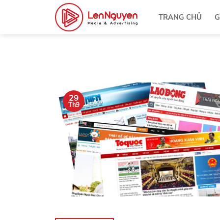
Bỏ
TRANG CHỦ
G
qua
nội
dung
29
Th9