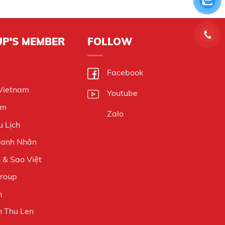
UP'S MEMBER
FOLLOW
Facebook
 Vietnam
Youtube
am
Zalo
 Lịch
oanh Nhân
& Sao Việt
Group
n
 Thu Len