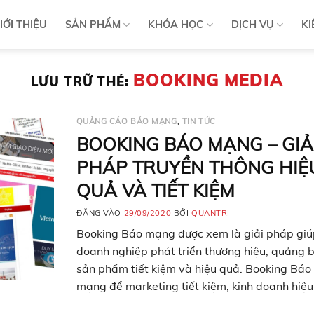
IỚI THIỆU
SẢN PHẨM
KHÓA HỌC
DỊCH VỤ
KI
BOOKING MEDIA
LƯU TRỮ THẺ:
QUẢNG CÁO BÁO MẠNG
,
TIN TỨC
BOOKING BÁO MẠNG – GIẢ
PHÁP TRUYỀN THÔNG HIỆ
QUẢ VÀ TIẾT KIỆM
ĐĂNG VÀO
29/09/2020
BỞI
QUANTRI
Booking Báo mạng được xem là giải pháp giú
doanh nghiệp phát triển thương hiệu, quảng 
sản phẩm tiết kiệm và hiệu quả. Booking Báo
mạng để marketing tiết kiệm, kinh doanh hiệ
Hiện nay, không ít doanh nghiệp gặp rất nhiề