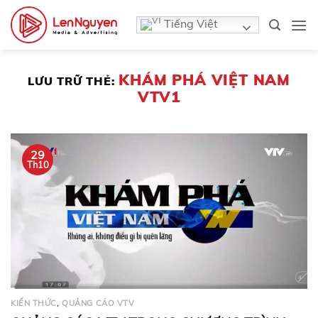
Bỏ
Tiếng Việt
qua
nội
dung
KHÁM PHÁ VIỆT NAM
LƯU TRỮ THẺ:
VTV1
29
Th10
KIẾN THỨC
,
QUẢNG CÁO VTV