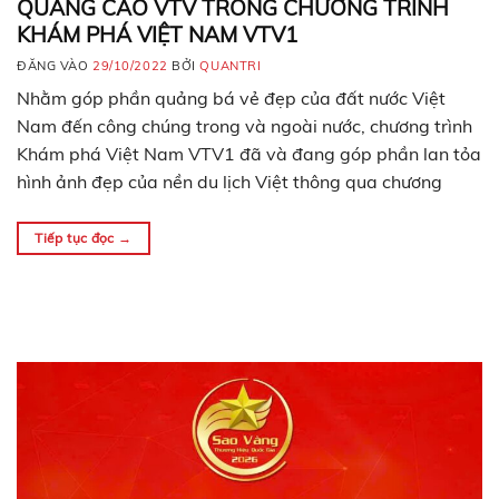
QUẢNG CÁO VTV TRONG CHƯƠNG TRÌNH
KHÁM PHÁ VIỆT NAM VTV1
ĐĂNG VÀO
29/10/2022
BỞI
QUANTRI
Nhằm góp phần quảng bá vẻ đẹp của đất nước Việt
Nam đến công chúng trong và ngoài nước, chương trình
Khám phá Việt Nam VTV1 đã và đang góp phần lan tỏa
hình ảnh đẹp của nền du lịch Việt thông qua chương
trình phóng sự thực tế đầy thú vị. Đồng thời, đây…
Tiếp tục đọc
→