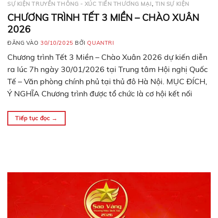
SỰ KIỆN TRUYỀN THÔNG - XÚC TIẾN THƯƠNG MẠI
,
TIN SỰ KIỆN
CHƯƠNG TRÌNH TẾT 3 MIỀN – CHÀO XUÂN
2026
ĐĂNG VÀO
30/10/2025
BỞI
QUANTRI
Chương trình Tết 3 Miền – Chào Xuân 2026 dự kiến diễn
ra lúc 7h ngày 30/01/2026 tại Trung tâm Hội nghị Quốc
Tế – Văn phòng chính phủ tại thủ đô Hà Nội. MỤC ĐÍCH,
Ý NGHĨA Chương trình được tổ chức là cơ hội kết nối
những doanh nhân, doanh nghiệp tiêu biểu…
Tiếp tục đọc
→