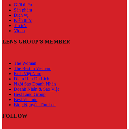
Giới thiệu
Sản phẩm
Dịch vụ
Kiến thức
Tin tức
Video
LENS GROUP'S MEMBER
The Woman
The Best in Vietnam
Kols Việt Nam
Điểm Hẹn Du Lịch
Ngôi Sao Doanh Nhân
Doanh Nhân & Sao Việt
Best Land Group
Best Vitamin
Blog Nguyễn Thu Len
FOLLOW