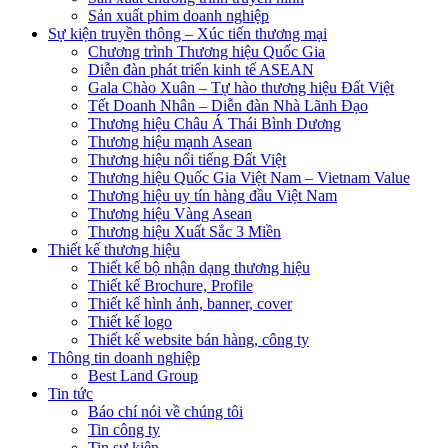
Sản xuất phim doanh nghiệp
Sự kiện truyền thông – Xúc tiến thương mại
Chương trình Thương hiệu Quốc Gia
Diễn đàn phát triển kinh tế ASEAN
Gala Chào Xuân – Tự hào thương hiệu Đất Việt
Tết Doanh Nhân – Diễn đàn Nhà Lãnh Đạo
Thương hiệu Châu Á Thái Bình Dương
Thương hiệu mạnh Asean
Thương hiệu nổi tiếng Đất Việt
Thương hiệu Quốc Gia Việt Nam – Vietnam Value
Thương hiệu uy tín hàng đầu Việt Nam
Thương hiệu Vàng Asean
Thương hiệu Xuất Sắc 3 Miền
Thiết kế thương hiệu
Thiết kế bộ nhận dạng thương hiệu
Thiết kế Brochure, Profile
Thiết kế hình ảnh, banner, cover
Thiết kế logo
Thiết kế website bán hàng, công ty
Thông tin doanh nghiệp
Best Land Group
Tin tức
Báo chí nói về chúng tôi
Tin công ty
Tin sự kiện