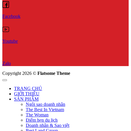
Facebook
Youtube
Zalo
Copyright 2026 ©
Flatsome Theme
TRANG CHỦ
GIỚI THIỆU
SẢN PHẨM
Ngôi sao doanh nhân
The Best In Vietnam
The Woman
Điểm hẹn du lịch
Doanh nhân & Sao việt
Best Land Group