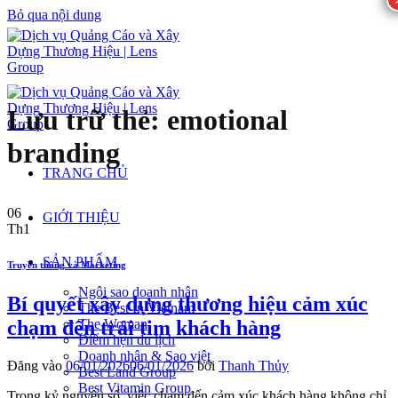
Bỏ qua nội dung
Lưu trữ thẻ:
emotional
branding
TRANG CHỦ
06
GIỚI THIỆU
Th1
SẢN PHẨM
Truyền thông và Marketing
Ngôi sao doanh nhân
Bí quyết xây dựng thương hiệu cảm xúc
The Best In Vietnam
chạm đến trái tim khách hàng
The Woman
Điểm hẹn du lịch
Doanh nhân & Sao việt
Đăng vào
06/01/2026
06/01/2026
bởi
Thanh Thủy
Best Land Group
Best Vitamin Group
Trong kỷ nguyên số, việc chạm đến cảm xúc khách hàng không chỉ