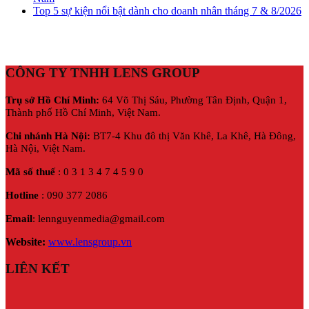
Top 5 sự kiện nổi bật dành cho doanh nhân tháng 7 & 8/2026
CÔNG TY TNHH LENS GROUP
Trụ sở Hồ Chí Minh:
64 Võ Thị Sáu, Phường Tân Định, Quận 1,
Thành phố Hồ Chí Minh, Việt Nam.
Chi nhánh Hà Nội:
BT7-4 Khu đô thị Văn Khê, La Khê, Hà Đông,
Hà Nội,
Việt Nam.
Mã số thuế
: 0 3 1 3 4 7 4 5 9 0
Hotline
: 090 377 2086
Email
: lennguyenmedia@gmail.com
Website:
www.lensgroup.vn
LIÊN KẾT