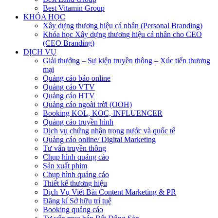
Best Vitamin Group
KHÓA HỌC
Xây dựng thương hiệu cá nhân (Personal Branding)
Khóa học Xây dựng thương hiệu cá nhân cho CEO
(CEO Branding)
DỊCH VỤ
Giải thưởng – Sự kiện truyền thông – Xúc tiến thương
mại
Quảng cáo báo online
Quảng cáo VTV
Quảng cáo HTV
Quảng cáo ngoài trời (OOH)
Booking KOL, KOC, INFLUENCER
Quảng cáo truyền hình
Dịch vụ chứng nhận trong nước và quốc tế
Quảng cáo online/ Digital Marketing
Tư vấn truyền thông
Chụp hình quảng cáo
Sản xuất phim
Chụp hình quảng cáo
Thiết kế thương hiệu
Dịch Vụ Viết Bài Content Marketing & PR
Đăng kí Sở hữu trí tuệ
Booking quảng cáo