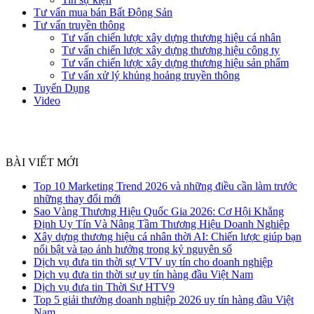
Tư vấn mua bán Bất Động Sản
Tư vấn truyền thông
Tư vấn chiến lược xây dựng thương hiệu cá nhân
Tư vấn chiến lược xây dựng thương hiệu công ty
Tư vấn chiến lược xây dựng thương hiệu sản phẩm
Tư vấn xử lý khủng hoảng truyền thông
Tuyển Dụng
Video
BÀI VIẾT MỚI
Top 10 Marketing Trend 2026 và những điều cần làm trước
những thay đổi mới
Sao Vàng Thương Hiệu Quốc Gia 2026: Cơ Hội Khẳng
Định Uy Tín Và Nâng Tầm Thương Hiệu Doanh Nghiệp
Xây dựng thương hiệu cá nhân thời AI: Chiến lược giúp bạn
nổi bật và tạo ảnh hưởng trong kỷ nguyên số
Dịch vụ đưa tin thời sự VTV uy tín cho doanh nghiệp
Dịch vụ đưa tin thời sự uy tín hàng đầu Việt Nam
Dịch vụ đưa tin Thời Sự HTV9
Top 5 giải thưởng doanh nghiệp 2026 uy tín hàng đầu Việt
Nam