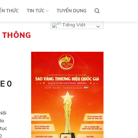
ẾN THỨC
TIN TỨC
TUYỂN DỤNG
Tiếng Việt
N THÔNG
E 0
Nối
ĩa
tục
0