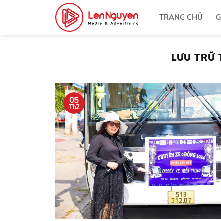
Bỏ
TRANG CHỦ
G
qua
nội
dung
LƯU TRỮ 
05
Th2