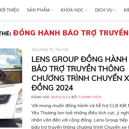
IỚI THIỆU
SẢN PHẨM
KHÓA HỌC
DỊCH VỤ
KI
ĐỒNG HÀNH BẢO TRỢ TRUYỀ
THẺ:
TIN CÔNG TY
,
TIN TỨC
LENS GROUP ĐỒNG HÀNH
BẢO TRỢ TRUYỀN THÔNG
CHƯƠNG TRÌNH CHUYẾN X
ĐỒNG 2024
ĐĂNG VÀO
05/02/2024
BỞI
THANH THỦY
Với mong muốn đồng hành và hỗ trợ CLB Kết 
Yêu Thương lan toả những điều tích cực, ý ngh
nhân văn đến với cộng đồng, Lens Group tiếp 
bảo trợ truyền thông chương trình Chuyến xe 