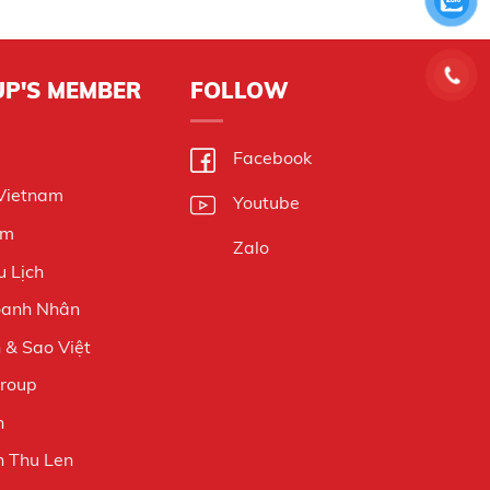
UP'S MEMBER
FOLLOW
Facebook
 Vietnam
Youtube
am
Zalo
 Lịch
oanh Nhân
& Sao Việt
Group
n
 Thu Len