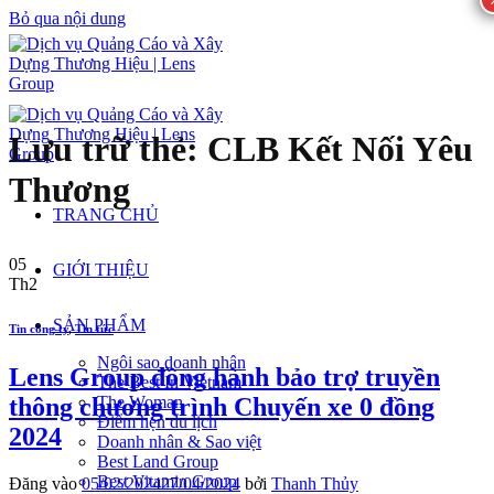
Bỏ qua nội dung
Lưu trữ thẻ:
CLB Kết Nối Yêu
Thương
TRANG CHỦ
05
GIỚI THIỆU
Th2
SẢN PHẨM
Tin công ty
,
Tin tức
Ngôi sao doanh nhân
Lens Group đồng hành bảo trợ truyền
The Best In Vietnam
thông chương trình Chuyến xe 0 đồng
The Woman
Điểm hẹn du lịch
2024
Doanh nhân & Sao việt
Best Land Group
Best Vitamin Group
Đăng vào
05/02/2024
27/04/2024
bởi
Thanh Thủy