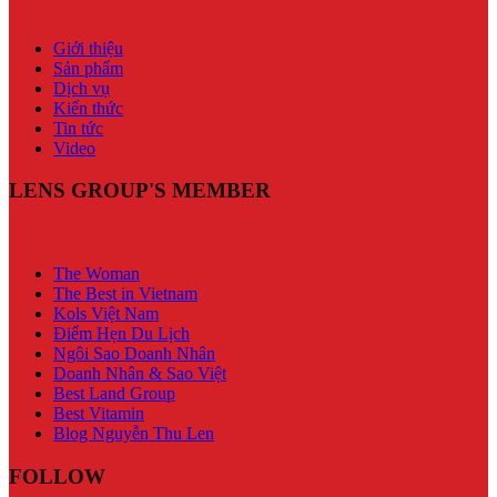
Giới thiệu
Sản phẩm
Dịch vụ
Kiến thức
Tin tức
Video
LENS GROUP'S MEMBER
The Woman
The Best in Vietnam
Kols Việt Nam
Điểm Hẹn Du Lịch
Ngôi Sao Doanh Nhân
Doanh Nhân & Sao Việt
Best Land Group
Best Vitamin
Blog Nguyễn Thu Len
FOLLOW