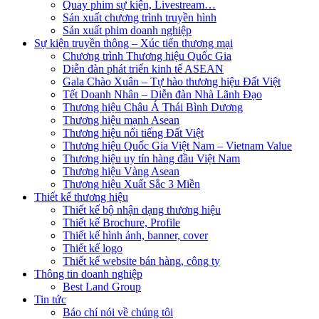
Quay phim sự kiện, Livestream…
Sản xuất chương trình truyền hình
Sản xuất phim doanh nghiệp
Sự kiện truyền thông – Xúc tiến thương mại
Chương trình Thương hiệu Quốc Gia
Diễn đàn phát triển kinh tế ASEAN
Gala Chào Xuân – Tự hào thương hiệu Đất Việt
Tết Doanh Nhân – Diễn đàn Nhà Lãnh Đạo
Thương hiệu Châu Á Thái Bình Dương
Thương hiệu mạnh Asean
Thương hiệu nổi tiếng Đất Việt
Thương hiệu Quốc Gia Việt Nam – Vietnam Value
Thương hiệu uy tín hàng đầu Việt Nam
Thương hiệu Vàng Asean
Thương hiệu Xuất Sắc 3 Miền
Thiết kế thương hiệu
Thiết kế bộ nhận dạng thương hiệu
Thiết kế Brochure, Profile
Thiết kế hình ảnh, banner, cover
Thiết kế logo
Thiết kế website bán hàng, công ty
Thông tin doanh nghiệp
Best Land Group
Tin tức
Báo chí nói về chúng tôi