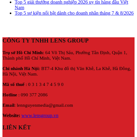
Top 5 giải thưởng doanh nghiệp 2026 uy tín hàng đầu Việt
Nam
Top 5 sự kiện nổi bật dành cho doanh nhân tháng 7 & 8/2026
CÔNG TY TNHH LENS GROUP
Trụ sở Hồ Chí Minh:
64 Võ Thị Sáu, Phường Tân Định, Quận 1,
Thành phố Hồ Chí Minh, Việt Nam.
Chi nhánh Hà Nội:
BT7-4 Khu đô thị Văn Khê, La Khê, Hà Đông,
Hà Nội,
Việt Nam.
Mã số thuế
: 0 3 1 3 4 7 4 5 9 0
Hotline
: 090 377 2086
Email
: lennguyenmedia@gmail.com
Website:
www.lensgroup.vn
LIÊN KẾT