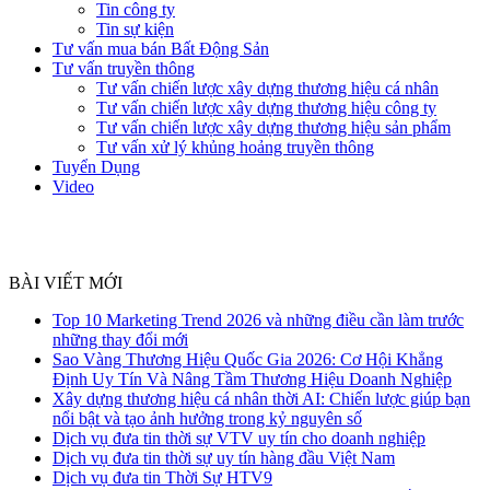
Tin công ty
Tin sự kiện
Tư vấn mua bán Bất Động Sản
Tư vấn truyền thông
Tư vấn chiến lược xây dựng thương hiệu cá nhân
Tư vấn chiến lược xây dựng thương hiệu công ty
Tư vấn chiến lược xây dựng thương hiệu sản phẩm
Tư vấn xử lý khủng hoảng truyền thông
Tuyển Dụng
Video
BÀI VIẾT MỚI
Top 10 Marketing Trend 2026 và những điều cần làm trước
những thay đổi mới
Sao Vàng Thương Hiệu Quốc Gia 2026: Cơ Hội Khẳng
Định Uy Tín Và Nâng Tầm Thương Hiệu Doanh Nghiệp
Xây dựng thương hiệu cá nhân thời AI: Chiến lược giúp bạn
nổi bật và tạo ảnh hưởng trong kỷ nguyên số
Dịch vụ đưa tin thời sự VTV uy tín cho doanh nghiệp
Dịch vụ đưa tin thời sự uy tín hàng đầu Việt Nam
Dịch vụ đưa tin Thời Sự HTV9