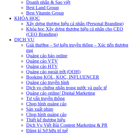
Doanh nhân & Sao việt
Best Land Group
Best Vitamin Group
KHÓA HỌC
Xây dựng thương hiệu cá nhân (Personal Branding)
Khóa học Xây dựng thương hiệu cá nhân cho CEO
(CEO Branding)
DỊCH VỤ
Giải thưởng – Sự kiện truyền thông – Xúc tiến thương
mại
Quảng cáo báo online
Quảng cáo VTV
Quảng cáo HTV
Quảng cáo ngoài trời (OOH)
Booking KOL, KOC, INFLUENCER
Quảng cáo truyền hình
Dịch vụ chứng nhận trong nước và quốc tế
Quảng cáo online/ Digital Marketing
Tư vấn truyền thông
Chụp hình quảng cáo
Sản xuất phim
Chụp hình quảng cáo
Thiết kế thương hiệu
Dịch Vụ Viết Bài Content Marketing & PR
Đăng kí Sở hữu trí tuệ