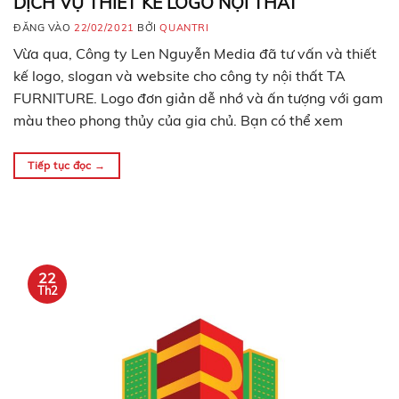
DỊCH VỤ THIẾT KẾ LOGO NỘI THẤT
ĐĂNG VÀO
22/02/2021
BỞI
QUANTRI
Vừa qua, Công ty Len Nguyễn Media đã tư vấn và thiết
kế logo, slogan và website cho công ty nội thất TA
FURNITURE. Logo đơn giản dễ nhớ và ấn tượng với gam
màu theo phong thủy của gia chủ. Bạn có thể xem
website TA FURNITURE do Len Nguyễn Media thiết kế
tại…
Tiếp tục đọc
→
22
Th2