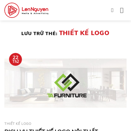
Bỏ
qua
nội
dung
THIẾT KẾ LOGO
LƯU TRỮ THẺ:
22
Th2
THIẾT KẾ LOGO