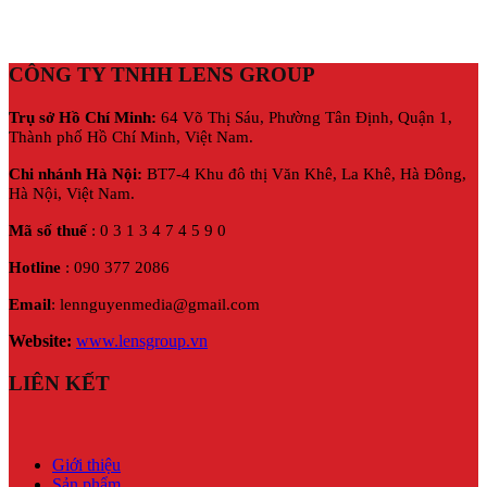
CÔNG TY TNHH LENS GROUP
Trụ sở Hồ Chí Minh:
64 Võ Thị Sáu, Phường Tân Định, Quận 1,
Thành phố Hồ Chí Minh, Việt Nam.
Chi nhánh Hà Nội:
BT7-4 Khu đô thị Văn Khê, La Khê, Hà Đông,
Hà Nội,
Việt Nam.
Mã số thuế
: 0 3 1 3 4 7 4 5 9 0
Hotline
: 090 377 2086
Email
: lennguyenmedia@gmail.com
Website:
www.lensgroup.vn
LIÊN KẾT
Giới thiệu
Sản phẩm