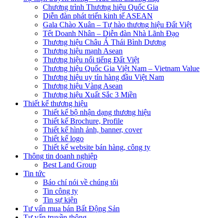
Chương trình Thương hiệu Quốc Gia
Diễn đàn phát triển kinh tế ASEAN
Gala Chào Xuân – Tự hào thương hiệu Đất Việt
Tết Doanh Nhân – Diễn đàn Nhà Lãnh Đạo
Thương hiệu Châu Á Thái Bình Dương
Thương hiệu mạnh Asean
Thương hiệu nổi tiếng Đất Việt
Thương hiệu Quốc Gia Việt Nam – Vietnam Value
Thương hiệu uy tín hàng đầu Việt Nam
Thương hiệu Vàng Asean
Thương hiệu Xuất Sắc 3 Miền
Thiết kế thương hiệu
Thiết kế bộ nhận dạng thương hiệu
Thiết kế Brochure, Profile
Thiết kế hình ảnh, banner, cover
Thiết kế logo
Thiết kế website bán hàng, công ty
Thông tin doanh nghiệp
Best Land Group
Tin tức
Báo chí nói về chúng tôi
Tin công ty
Tin sự kiện
Tư vấn mua bán Bất Động Sản
Tư vấn truyền thông