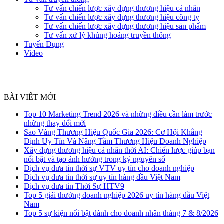
Tư vấn chiến lược xây dựng thương hiệu cá nhân
Tư vấn chiến lược xây dựng thương hiệu công ty
Tư vấn chiến lược xây dựng thương hiệu sản phẩm
Tư vấn xử lý khủng hoảng truyền thông
Tuyển Dụng
Video
BÀI VIẾT MỚI
Top 10 Marketing Trend 2026 và những điều cần làm trước
những thay đổi mới
Sao Vàng Thương Hiệu Quốc Gia 2026: Cơ Hội Khẳng
Định Uy Tín Và Nâng Tầm Thương Hiệu Doanh Nghiệp
Xây dựng thương hiệu cá nhân thời AI: Chiến lược giúp bạn
nổi bật và tạo ảnh hưởng trong kỷ nguyên số
Dịch vụ đưa tin thời sự VTV uy tín cho doanh nghiệp
Dịch vụ đưa tin thời sự uy tín hàng đầu Việt Nam
Dịch vụ đưa tin Thời Sự HTV9
Top 5 giải thưởng doanh nghiệp 2026 uy tín hàng đầu Việt
Nam
Top 5 sự kiện nổi bật dành cho doanh nhân tháng 7 & 8/2026