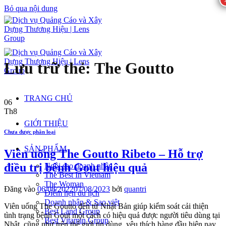
Bỏ qua nội dung
Lưu trữ thẻ:
The Goutto
TRANG CHỦ
06
Th8
GIỚI THIỆU
Chưa được phân loại
SẢN PHẨM
Viên uống The Goutto Ribeto – Hỗ trợ
điều trị bệnh Gout hiệu quả
Ngôi sao doanh nhân
The Best In Vietnam
The Woman
Đăng vào
06/08/2022
07/08/2023
bởi
quantri
Điểm hẹn du lịch
Doanh nhân & Sao việt
Viên uống The Goutto đến từ Nhật Bản giúp kiểm soát cải thiện
Best Land Group
tình trạng bệnh Gout một cách có hiệu quả được người tiêu dùng tại
Best Vitamin Group
Nhật, cũng như trên thế giới tin dùng, yêu thích hàng đầu hiện nay.