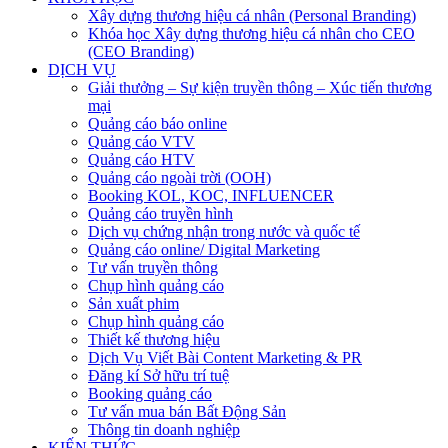
Xây dựng thương hiệu cá nhân (Personal Branding)
Khóa học Xây dựng thương hiệu cá nhân cho CEO
(CEO Branding)
DỊCH VỤ
Giải thưởng – Sự kiện truyền thông – Xúc tiến thương
mại
Quảng cáo báo online
Quảng cáo VTV
Quảng cáo HTV
Quảng cáo ngoài trời (OOH)
Booking KOL, KOC, INFLUENCER
Quảng cáo truyền hình
Dịch vụ chứng nhận trong nước và quốc tế
Quảng cáo online/ Digital Marketing
Tư vấn truyền thông
Chụp hình quảng cáo
Sản xuất phim
Chụp hình quảng cáo
Thiết kế thương hiệu
Dịch Vụ Viết Bài Content Marketing & PR
Đăng kí Sở hữu trí tuệ
Booking quảng cáo
Tư vấn mua bán Bất Động Sản
Thông tin doanh nghiệp
KIẾN THỨC