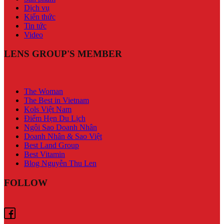
Dịch vụ
Kiến thức
Tin tức
Video
LENS GROUP'S MEMBER
The Woman
The Best in Vietnam
Kols Việt Nam
Điểm Hẹn Du Lịch
Ngôi Sao Doanh Nhân
Doanh Nhân & Sao Việt
Best Land Group
Best Vitamin
Blog Nguyễn Thu Len
FOLLOW