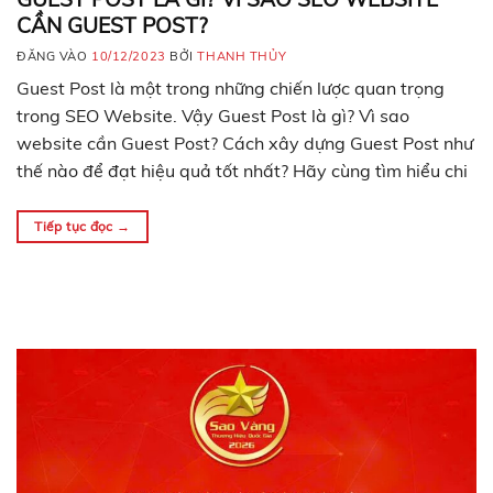
CẦN GUEST POST?
ĐĂNG VÀO
10/12/2023
BỞI
THANH THỦY
Guest Post là một trong những chiến lược quan trọng
trong SEO Website. Vậy Guest Post là gì? Vì sao
website cần Guest Post? Cách xây dựng Guest Post như
thế nào để đạt hiệu quả tốt nhất? Hãy cùng tìm hiểu chi
tiết trong nội dung sau đây. Guest Post là gì? Guest
post…
Tiếp tục đọc
→