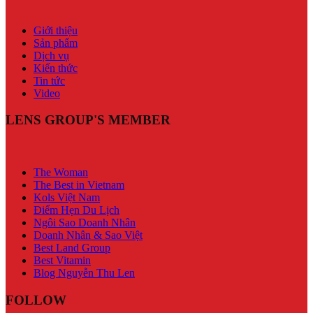
Giới thiệu
Sản phẩm
Dịch vụ
Kiến thức
Tin tức
Video
LENS GROUP'S MEMBER
The Woman
The Best in Vietnam
Kols Việt Nam
Điểm Hẹn Du Lịch
Ngôi Sao Doanh Nhân
Doanh Nhân & Sao Việt
Best Land Group
Best Vitamin
Blog Nguyễn Thu Len
FOLLOW