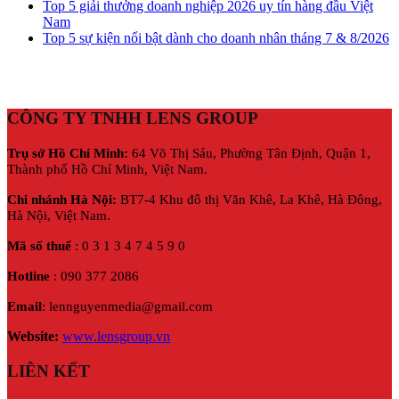
Top 5 giải thưởng doanh nghiệp 2026 uy tín hàng đầu Việt
Nam
Top 5 sự kiện nổi bật dành cho doanh nhân tháng 7 & 8/2026
CÔNG TY TNHH LENS GROUP
Trụ sở Hồ Chí Minh:
64 Võ Thị Sáu, Phường Tân Định, Quận 1,
Thành phố Hồ Chí Minh, Việt Nam.
Chi nhánh Hà Nội:
BT7-4 Khu đô thị Văn Khê, La Khê, Hà Đông,
Hà Nội,
Việt Nam.
Mã số thuế
: 0 3 1 3 4 7 4 5 9 0
Hotline
: 090 377 2086
Email
: lennguyenmedia@gmail.com
Website:
www.lensgroup.vn
LIÊN KẾT