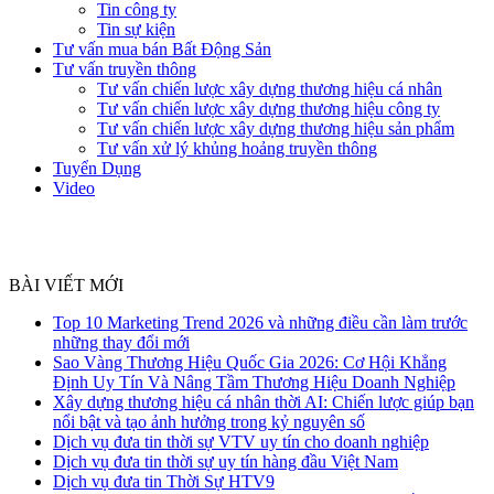
Tin công ty
Tin sự kiện
Tư vấn mua bán Bất Động Sản
Tư vấn truyền thông
Tư vấn chiến lược xây dựng thương hiệu cá nhân
Tư vấn chiến lược xây dựng thương hiệu công ty
Tư vấn chiến lược xây dựng thương hiệu sản phẩm
Tư vấn xử lý khủng hoảng truyền thông
Tuyển Dụng
Video
BÀI VIẾT MỚI
Top 10 Marketing Trend 2026 và những điều cần làm trước
những thay đổi mới
Sao Vàng Thương Hiệu Quốc Gia 2026: Cơ Hội Khẳng
Định Uy Tín Và Nâng Tầm Thương Hiệu Doanh Nghiệp
Xây dựng thương hiệu cá nhân thời AI: Chiến lược giúp bạn
nổi bật và tạo ảnh hưởng trong kỷ nguyên số
Dịch vụ đưa tin thời sự VTV uy tín cho doanh nghiệp
Dịch vụ đưa tin thời sự uy tín hàng đầu Việt Nam
Dịch vụ đưa tin Thời Sự HTV9