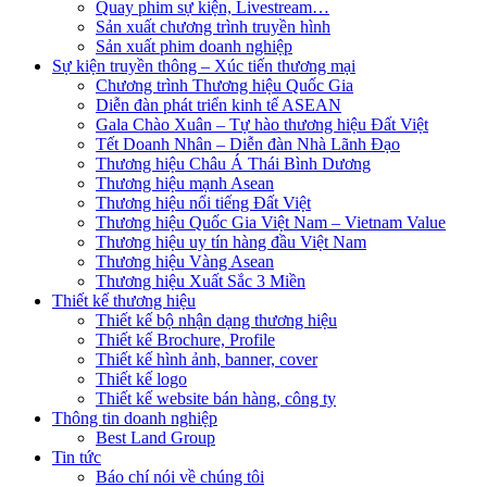
Quay phim sự kiện, Livestream…
Sản xuất chương trình truyền hình
Sản xuất phim doanh nghiệp
Sự kiện truyền thông – Xúc tiến thương mại
Chương trình Thương hiệu Quốc Gia
Diễn đàn phát triển kinh tế ASEAN
Gala Chào Xuân – Tự hào thương hiệu Đất Việt
Tết Doanh Nhân – Diễn đàn Nhà Lãnh Đạo
Thương hiệu Châu Á Thái Bình Dương
Thương hiệu mạnh Asean
Thương hiệu nổi tiếng Đất Việt
Thương hiệu Quốc Gia Việt Nam – Vietnam Value
Thương hiệu uy tín hàng đầu Việt Nam
Thương hiệu Vàng Asean
Thương hiệu Xuất Sắc 3 Miền
Thiết kế thương hiệu
Thiết kế bộ nhận dạng thương hiệu
Thiết kế Brochure, Profile
Thiết kế hình ảnh, banner, cover
Thiết kế logo
Thiết kế website bán hàng, công ty
Thông tin doanh nghiệp
Best Land Group
Tin tức
Báo chí nói về chúng tôi