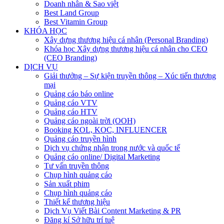
Doanh nhân & Sao việt
Best Land Group
Best Vitamin Group
KHÓA HỌC
Xây dựng thương hiệu cá nhân (Personal Branding)
Khóa học Xây dựng thương hiệu cá nhân cho CEO
(CEO Branding)
DỊCH VỤ
Giải thưởng – Sự kiện truyền thông – Xúc tiến thương
mại
Quảng cáo báo online
Quảng cáo VTV
Quảng cáo HTV
Quảng cáo ngoài trời (OOH)
Booking KOL, KOC, INFLUENCER
Quảng cáo truyền hình
Dịch vụ chứng nhận trong nước và quốc tế
Quảng cáo online/ Digital Marketing
Tư vấn truyền thông
Chụp hình quảng cáo
Sản xuất phim
Chụp hình quảng cáo
Thiết kế thương hiệu
Dịch Vụ Viết Bài Content Marketing & PR
Đăng kí Sở hữu trí tuệ