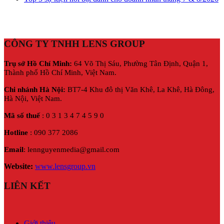
CÔNG TY TNHH LENS GROUP
Trụ sở Hồ Chí Minh:
64 Võ Thị Sáu, Phường Tân Định, Quận 1,
Thành phố Hồ Chí Minh, Việt Nam.
Chi nhánh Hà Nội:
BT7-4 Khu đô thị Văn Khê, La Khê, Hà Đông,
Hà Nội,
Việt Nam.
Mã số thuế
: 0 3 1 3 4 7 4 5 9 0
Hotline
: 090 377 2086
Email
: lennguyenmedia@gmail.com
Website:
www.lensgroup.vn
LIÊN KẾT
Giới thiệu