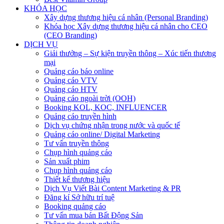
KHÓA HỌC
Xây dựng thương hiệu cá nhân (Personal Branding)
Khóa học Xây dựng thương hiệu cá nhân cho CEO
(CEO Branding)
DỊCH VỤ
Giải thưởng – Sự kiện truyền thông – Xúc tiến thương
mại
Quảng cáo báo online
Quảng cáo VTV
Quảng cáo HTV
Quảng cáo ngoài trời (OOH)
Booking KOL, KOC, INFLUENCER
Quảng cáo truyền hình
Dịch vụ chứng nhận trong nước và quốc tế
Quảng cáo online/ Digital Marketing
Tư vấn truyền thông
Chụp hình quảng cáo
Sản xuất phim
Chụp hình quảng cáo
Thiết kế thương hiệu
Dịch Vụ Viết Bài Content Marketing & PR
Đăng kí Sở hữu trí tuệ
Booking quảng cáo
Tư vấn mua bán Bất Động Sản