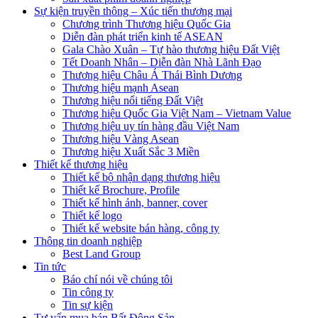
Sự kiện truyền thông – Xúc tiến thương mại
Chương trình Thương hiệu Quốc Gia
Diễn đàn phát triển kinh tế ASEAN
Gala Chào Xuân – Tự hào thương hiệu Đất Việt
Tết Doanh Nhân – Diễn đàn Nhà Lãnh Đạo
Thương hiệu Châu Á Thái Bình Dương
Thương hiệu mạnh Asean
Thương hiệu nổi tiếng Đất Việt
Thương hiệu Quốc Gia Việt Nam – Vietnam Value
Thương hiệu uy tín hàng đầu Việt Nam
Thương hiệu Vàng Asean
Thương hiệu Xuất Sắc 3 Miền
Thiết kế thương hiệu
Thiết kế bộ nhận dạng thương hiệu
Thiết kế Brochure, Profile
Thiết kế hình ảnh, banner, cover
Thiết kế logo
Thiết kế website bán hàng, công ty
Thông tin doanh nghiệp
Best Land Group
Tin tức
Báo chí nói về chúng tôi
Tin công ty
Tin sự kiện
Tư vấn mua bán Bất Động Sản