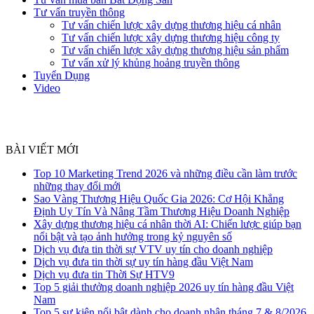
Tư vấn truyền thông
Tư vấn chiến lược xây dựng thương hiệu cá nhân
Tư vấn chiến lược xây dựng thương hiệu công ty
Tư vấn chiến lược xây dựng thương hiệu sản phẩm
Tư vấn xử lý khủng hoảng truyền thông
Tuyển Dụng
Video
BÀI VIẾT MỚI
Top 10 Marketing Trend 2026 và những điều cần làm trước
những thay đổi mới
Sao Vàng Thương Hiệu Quốc Gia 2026: Cơ Hội Khẳng
Định Uy Tín Và Nâng Tầm Thương Hiệu Doanh Nghiệp
Xây dựng thương hiệu cá nhân thời AI: Chiến lược giúp bạn
nổi bật và tạo ảnh hưởng trong kỷ nguyên số
Dịch vụ đưa tin thời sự VTV uy tín cho doanh nghiệp
Dịch vụ đưa tin thời sự uy tín hàng đầu Việt Nam
Dịch vụ đưa tin Thời Sự HTV9
Top 5 giải thưởng doanh nghiệp 2026 uy tín hàng đầu Việt
Nam
Top 5 sự kiện nổi bật dành cho doanh nhân tháng 7 & 8/2026