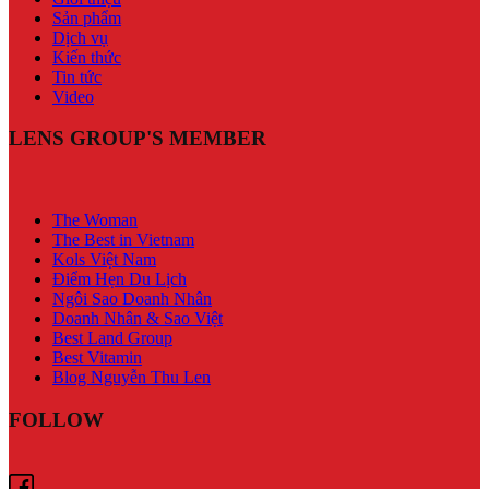
Sản phẩm
Dịch vụ
Kiến thức
Tin tức
Video
LENS GROUP'S MEMBER
The Woman
The Best in Vietnam
Kols Việt Nam
Điểm Hẹn Du Lịch
Ngôi Sao Doanh Nhân
Doanh Nhân & Sao Việt
Best Land Group
Best Vitamin
Blog Nguyễn Thu Len
FOLLOW