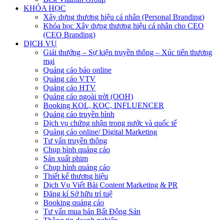
KHÓA HỌC
Xây dựng thương hiệu cá nhân (Personal Branding)
Khóa học Xây dựng thương hiệu cá nhân cho CEO
(CEO Branding)
DỊCH VỤ
Giải thưởng – Sự kiện truyền thông – Xúc tiến thương
mại
Quảng cáo báo online
Quảng cáo VTV
Quảng cáo HTV
Quảng cáo ngoài trời (OOH)
Booking KOL, KOC, INFLUENCER
Quảng cáo truyền hình
Dịch vụ chứng nhận trong nước và quốc tế
Quảng cáo online/ Digital Marketing
Tư vấn truyền thông
Chụp hình quảng cáo
Sản xuất phim
Chụp hình quảng cáo
Thiết kế thương hiệu
Dịch Vụ Viết Bài Content Marketing & PR
Đăng kí Sở hữu trí tuệ
Booking quảng cáo
Tư vấn mua bán Bất Động Sản