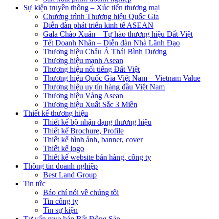
Sự kiện truyền thông – Xúc tiến thương mại
Chương trình Thương hiệu Quốc Gia
Diễn đàn phát triển kinh tế ASEAN
Gala Chào Xuân – Tự hào thương hiệu Đất Việt
Tết Doanh Nhân – Diễn đàn Nhà Lãnh Đạo
Thương hiệu Châu Á Thái Bình Dương
Thương hiệu mạnh Asean
Thương hiệu nổi tiếng Đất Việt
Thương hiệu Quốc Gia Việt Nam – Vietnam Value
Thương hiệu uy tín hàng đầu Việt Nam
Thương hiệu Vàng Asean
Thương hiệu Xuất Sắc 3 Miền
Thiết kế thương hiệu
Thiết kế bộ nhận dạng thương hiệu
Thiết kế Brochure, Profile
Thiết kế hình ảnh, banner, cover
Thiết kế logo
Thiết kế website bán hàng, công ty
Thông tin doanh nghiệp
Best Land Group
Tin tức
Báo chí nói về chúng tôi
Tin công ty
Tin sự kiện
Tư vấn mua bán Bất Động Sản