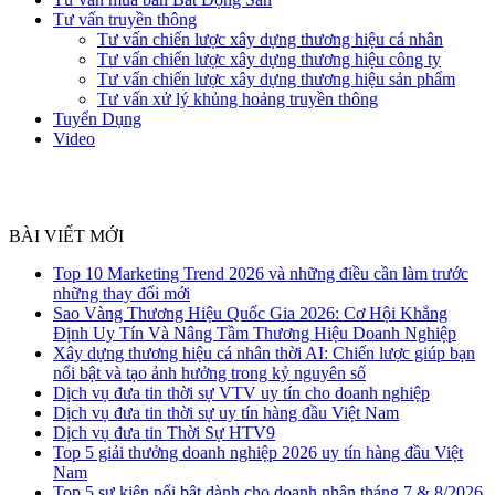
Tư vấn truyền thông
Tư vấn chiến lược xây dựng thương hiệu cá nhân
Tư vấn chiến lược xây dựng thương hiệu công ty
Tư vấn chiến lược xây dựng thương hiệu sản phẩm
Tư vấn xử lý khủng hoảng truyền thông
Tuyển Dụng
Video
BÀI VIẾT MỚI
Top 10 Marketing Trend 2026 và những điều cần làm trước
những thay đổi mới
Sao Vàng Thương Hiệu Quốc Gia 2026: Cơ Hội Khẳng
Định Uy Tín Và Nâng Tầm Thương Hiệu Doanh Nghiệp
Xây dựng thương hiệu cá nhân thời AI: Chiến lược giúp bạn
nổi bật và tạo ảnh hưởng trong kỷ nguyên số
Dịch vụ đưa tin thời sự VTV uy tín cho doanh nghiệp
Dịch vụ đưa tin thời sự uy tín hàng đầu Việt Nam
Dịch vụ đưa tin Thời Sự HTV9
Top 5 giải thưởng doanh nghiệp 2026 uy tín hàng đầu Việt
Nam
Top 5 sự kiện nổi bật dành cho doanh nhân tháng 7 & 8/2026