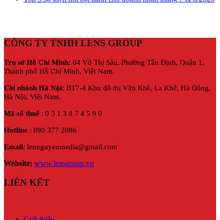
CÔNG TY TNHH LENS GROUP
Trụ sở Hồ Chí Minh:
64 Võ Thị Sáu, Phường Tân Định, Quận 1,
Thành phố Hồ Chí Minh, Việt Nam.
Chi nhánh Hà Nội:
BT7-4 Khu đô thị Văn Khê, La Khê, Hà Đông,
Hà Nội,
Việt Nam.
Mã số thuế
: 0 3 1 3 4 7 4 5 9 0
Hotline
: 090 377 2086
Email
: lennguyenmedia@gmail.com
Website:
www.lensgroup.vn
LIÊN KẾT
Giới thiệu