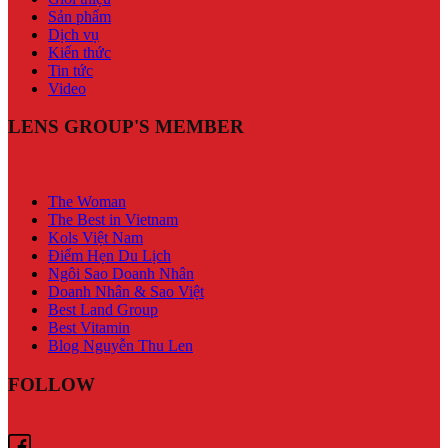
Sản phẩm
Dịch vụ
Kiến thức
Tin tức
Video
LENS GROUP'S MEMBER
The Woman
The Best in Vietnam
Kols Việt Nam
Điểm Hẹn Du Lịch
Ngôi Sao Doanh Nhân
Doanh Nhân & Sao Việt
Best Land Group
Best Vitamin
Blog Nguyễn Thu Len
FOLLOW