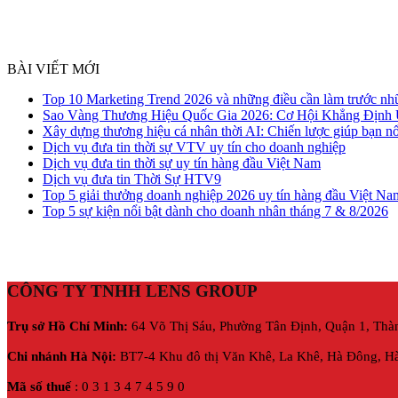
BÀI VIẾT MỚI
Top 10 Marketing Trend 2026 và những điều cần làm trước nh
Sao Vàng Thương Hiệu Quốc Gia 2026: Cơ Hội Khẳng Định
Xây dựng thương hiệu cá nhân thời AI: Chiến lược giúp bạn nổ
Dịch vụ đưa tin thời sự VTV uy tín cho doanh nghiệp
Dịch vụ đưa tin thời sự uy tín hàng đầu Việt Nam
Dịch vụ đưa tin Thời Sự HTV9
Top 5 giải thưởng doanh nghiệp 2026 uy tín hàng đầu Việt Na
Top 5 sự kiện nổi bật dành cho doanh nhân tháng 7 & 8/2026
CÔNG TY TNHH LENS GROUP
Trụ sở Hồ Chí Minh:
64 Võ Thị Sáu, Phường Tân Định, Quận 1, Thà
Chi nhánh Hà Nội:
BT7-4 Khu đô thị Văn Khê, La Khê, Hà Đông, Hà
Mã số thuế
: 0 3 1 3 4 7 4 5 9 0