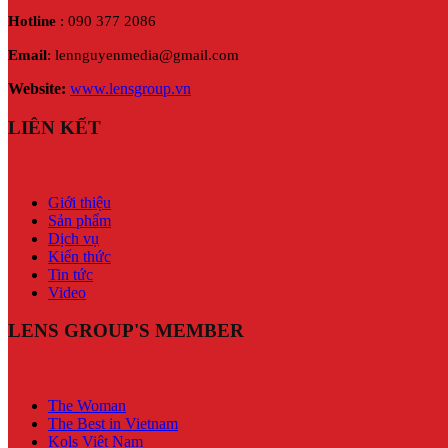
Hotline
: 090 377 2086
Email
: lennguyenmedia@gmail.com
Website:
www.lensgroup.vn
LIÊN KẾT
Giới thiệu
Sản phẩm
Dịch vụ
Kiến thức
Tin tức
Video
LENS GROUP'S MEMBER
The Woman
The Best in Vietnam
Kols Việt Nam