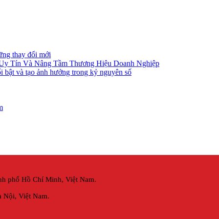
ững thay đổi mới
 Uy Tín Và Nâng Tầm Thương Hiệu Doanh Nghiệp
i bật và tạo ảnh hưởng trong kỷ nguyên số
m
nh phố Hồ Chí Minh, Việt Nam.
 Nội,
Việt Nam.