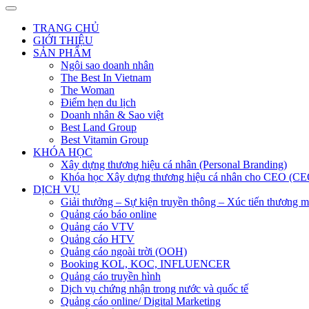
TRANG CHỦ
GIỚI THIỆU
SẢN PHẨM
Ngôi sao doanh nhân
The Best In Vietnam
The Woman
Điểm hẹn du lịch
Doanh nhân & Sao việt
Best Land Group
Best Vitamin Group
KHÓA HỌC
Xây dựng thương hiệu cá nhân (Personal Branding)
Khóa học Xây dựng thương hiệu cá nhân cho CEO (CE
DỊCH VỤ
Giải thưởng – Sự kiện truyền thông – Xúc tiến thương m
Quảng cáo báo online
Quảng cáo VTV
Quảng cáo HTV
Quảng cáo ngoài trời (OOH)
Booking KOL, KOC, INFLUENCER
Quảng cáo truyền hình
Dịch vụ chứng nhận trong nước và quốc tế
Quảng cáo online/ Digital Marketing