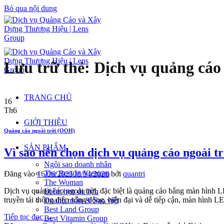
Bỏ qua nội dung
Lưu trữ thẻ:
Dịch vụ quảng cáo 
TRANG CHỦ
16
Th6
GIỚI THIỆU
Quảng cáo ngoài trời (OOH)
SẢN PHẨM
Vì sao nên chọn dịch vụ quảng cáo ngoài t
Ngôi sao doanh nhân
The Best In Vietnam
Đăng vào
16/06/2025
08/04/2026
bởi
quantri
The Woman
Dịch vụ quảng cáo ngoài trời, đặc biệt là quảng cáo bằng màn hình 
Điểm hẹn du lịch
truyền tải thông điệp sống động, hiện đại và dễ tiếp cận, màn hình
Doanh nhân & Sao việt
Best Land Group
Tiếp tục đọc
→
Best Vitamin Group