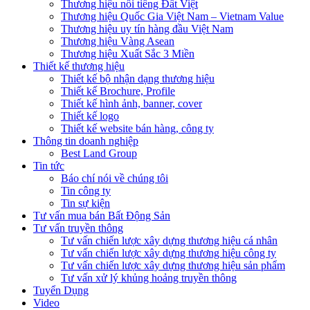
Thương hiệu nổi tiếng Đất Việt
Thương hiệu Quốc Gia Việt Nam – Vietnam Value
Thương hiệu uy tín hàng đầu Việt Nam
Thương hiệu Vàng Asean
Thương hiệu Xuất Sắc 3 Miền
Thiết kế thương hiệu
Thiết kế bộ nhận dạng thương hiệu
Thiết kế Brochure, Profile
Thiết kế hình ảnh, banner, cover
Thiết kế logo
Thiết kế website bán hàng, công ty
Thông tin doanh nghiệp
Best Land Group
Tin tức
Báo chí nói về chúng tôi
Tin công ty
Tin sự kiện
Tư vấn mua bán Bất Động Sản
Tư vấn truyền thông
Tư vấn chiến lược xây dựng thương hiệu cá nhân
Tư vấn chiến lược xây dựng thương hiệu công ty
Tư vấn chiến lược xây dựng thương hiệu sản phẩm
Tư vấn xử lý khủng hoảng truyền thông
Tuyển Dụng
Video