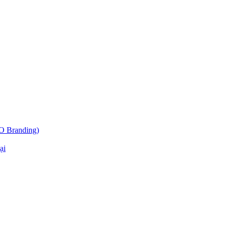
O Branding)
ại