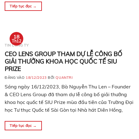
Tiếp tục đọc
→
18
Th12
TIN CÔNG TY
CEO LENS GROUP THAM DỰ LỄ CÔNG BỐ
GIẢI THƯỞNG KHOA HỌC QUỐC TẾ SIU
PRIZE
ĐĂNG VÀO
18/12/2023
BỞI
QUANTRI
Sáng ngày 16/12/2023, Bà Nguyễn Thu Len – Founder
& CEO Lens Group đã tham dự lễ công bố giải thưởng
khoa học quốc tế SIU Prize mùa đầu tiên của Trường Đại
học Tư thục Quốc tế Sài Gòn tại Nhà hát Diên Hồng,
TP.Hồ Chí Minh. Tham dự lễ công bố có sự…
Tiếp tục đọc
→