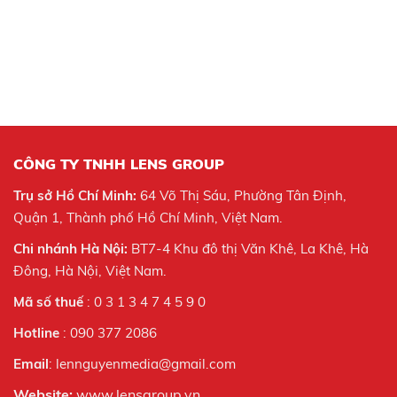
CÔNG TY TNHH LENS GROUP
Trụ sở Hồ Chí Minh:
64 Võ Thị Sáu, Phường Tân Định,
Quận 1, Thành phố Hồ Chí Minh, Việt Nam.
Chi nhánh Hà Nội:
BT7-4 Khu đô thị Văn Khê, La Khê, Hà
Đông, Hà Nội,
Việt Nam.
Mã số thuế
: 0 3 1 3 4 7 4 5 9 0
Hotline
: 090 377 2086
Email
: lennguyenmedia@gmail.com
Website:
www.lensgroup.vn