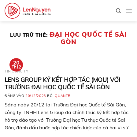
Bỏ
qua
nội
dung
ĐẠI HỌC QUỐC TẾ SÀI
LƯU TRỮ THẺ:
GÒN
20
Th12
TIN CÔNG TY
LENS GROUP KÝ KẾT HỢP TÁC (MOU) VỚI
TRƯỜNG ĐẠI HỌC QUỐC TẾ SÀI GÒN
ĐĂNG VÀO
20/12/2023
BỞI
QUANTRI
Sáng ngày 20/12 tại Trường Đại học Quốc tế Sài Gòn,
công ty TNHH Lens Group đã chính thức ký kết hợp tác
hỗ trợ đào tạo với Trường Đại học Tư thục Quốc tế Sài
Gòn, đánh dấu bước hợp tác chiến lược của cả hai vì sứ
mệnh đào tạo nguồn nhân lực…