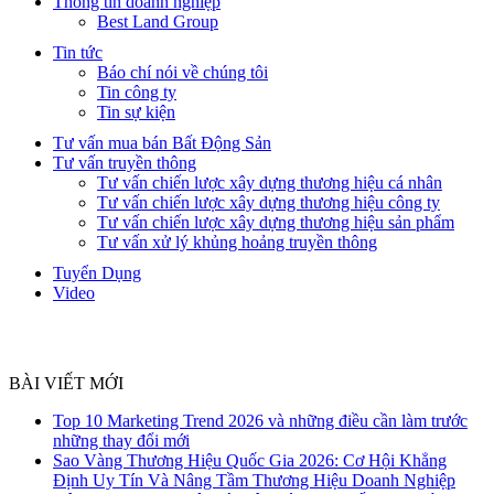
Thông tin doanh nghiệp
Best Land Group
Tin tức
Báo chí nói về chúng tôi
Tin công ty
Tin sự kiện
Tư vấn mua bán Bất Động Sản
Tư vấn truyền thông
Tư vấn chiến lược xây dựng thương hiệu cá nhân
Tư vấn chiến lược xây dựng thương hiệu công ty
Tư vấn chiến lược xây dựng thương hiệu sản phẩm
Tư vấn xử lý khủng hoảng truyền thông
Tuyển Dụng
Video
BÀI VIẾT MỚI
Top 10 Marketing Trend 2026 và những điều cần làm trước
những thay đổi mới
Sao Vàng Thương Hiệu Quốc Gia 2026: Cơ Hội Khẳng
Định Uy Tín Và Nâng Tầm Thương Hiệu Doanh Nghiệp