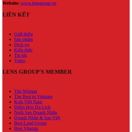
Website:
www.lensgroup.vn
LIÊN KẾT
Giới thiệu
Sản phẩm
Dịch vụ
Kiến thức
Tin tức
Video
LENS GROUP'S MEMBER
The Woman
The Best in Vietnam
Kols Việt Nam
Điểm Hẹn Du Lịch
Ngôi Sao Doanh Nhân
Doanh Nhân & Sao Việt
Best Land Group
Best Vitamin