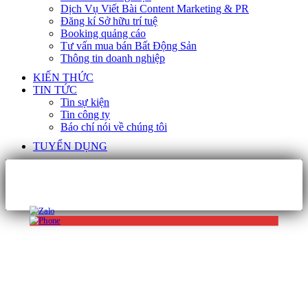
Dịch Vụ Viết Bài Content Marketing & PR
Đăng kí Sở hữu trí tuệ
Booking quảng cáo
Tư vấn mua bán Bất Động Sản
Thông tin doanh nghiệp
KIẾN THỨC
TIN TỨC
Tin sự kiện
Tin công ty
Báo chí nói về chúng tôi
TUYỂN DỤNG