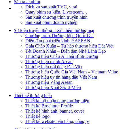
Sản xuất phim
Dịch vụ sản xuất TVC, viral
Quay phim sự kiện, Livestream…
Sản xuất chương trình truyền hình
Sản xuất phim doanh nghiệp
Sự kiện truyền thông – Xúc tiến thương mại
Chương trình Thương hiệu Quốc Gia
Diễn đàn phát triển kinh tế ASEAN
Gala Chào Xuân – Tự hào thương hiệu Đất Việt
Tết Doanh Nhân – Diễn đàn Nhà Lãnh Đạo
Thương hiệu Châu Á Thái Bình Dương
Thương hiệu mạnh Asean
Thương hiệu nổi tiếng Đất Việt
Thương hiệu Quốc Gia Việt Nam – Vietnam Value
Thương hiệu uy tín hàng đầu Việt Nam
Thương hiệu Vàng Asean
Thương hiệu Xuất Sắc 3 Miền
Thiết kế thương hiệu
Thiết kế bộ nhận dạng thương hiệu
Thiết kế Brochure, Profile
Thiết kế hình ảnh, banner, cover
Thiết kế logo
Thiết kế website bán hàng, công ty