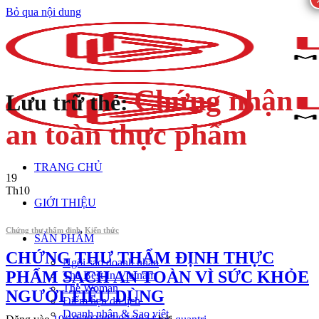
Bỏ qua nội dung
Chứng nhận
Lưu trữ thẻ:
an toàn thực phẩm
TRANG CHỦ
19
Th10
GIỚI THIỆU
Chứng thư thẩm định
,
Kiến thức
SẢN PHẨM
CHỨNG THƯ THẨM ĐỊNH THỰC
Ngôi sao doanh nhân
PHẨM SẠCH AN TOÀN VÌ SỨC KHỎE
The Best In Vietnam
The Woman
NGƯỜI TIÊU DÙNG
Điểm hẹn du lịch
Doanh nhân & Sao việt