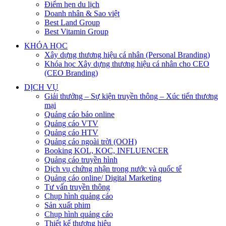
Điểm hẹn du lịch
Doanh nhân & Sao việt
Best Land Group
Best Vitamin Group
KHÓA HỌC
Xây dựng thương hiệu cá nhân (Personal Branding)
Khóa học Xây dựng thương hiệu cá nhân cho CEO
(CEO Branding)
DỊCH VỤ
Giải thưởng – Sự kiện truyền thông – Xúc tiến thương
mại
Quảng cáo báo online
Quảng cáo VTV
Quảng cáo HTV
Quảng cáo ngoài trời (OOH)
Booking KOL, KOC, INFLUENCER
Quảng cáo truyền hình
Dịch vụ chứng nhận trong nước và quốc tế
Quảng cáo online/ Digital Marketing
Tư vấn truyền thông
Chụp hình quảng cáo
Sản xuất phim
Chụp hình quảng cáo
Thiết kế thương hiệu