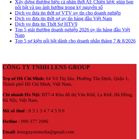
Xây dựng thương hiệu cá nhân thời AI: Chiến lược giúp bạn
nổi bật và tạo ảnh hưởng trong kỷ nguyên số
Dịch vụ đưa tin thời sự VTV uy tín cho doanh nghiệp
Dịch vụ đưa tin thời sự uy tín hàng đầu Việt Nam
Dịch vụ đưa tin Thời Sự HTV9
Top 5 giải thưởng doanh nghiệp 2026 uy tín hàng đầu Việt
Nam
Top 5 sự kiện nổi bật dành cho doanh nhân tháng 7 & 8/2026
CÔNG TY TNHH LENS GROUP
Trụ sở Hồ Chí Minh:
64 Võ Thị Sáu, Phường Tân Định, Quận 1,
Thành phố Hồ Chí Minh, Việt Nam.
Chi nhánh Hà Nội:
BT7-4 Khu đô thị Văn Khê, La Khê, Hà Đông,
Hà Nội,
Việt Nam.
Mã số thuế
: 0 3 1 3 4 7 4 5 9 0
Hotline
: 090 377 2086
Email
: lennguyenmedia@gmail.com