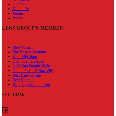
Dịch vụ
Kiến thức
Tin tức
Video
LENS GROUP'S MEMBER
The Woman
The Best in Vietnam
Kols Việt Nam
Điểm Hẹn Du Lịch
Ngôi Sao Doanh Nhân
Doanh Nhân & Sao Việt
Best Land Group
Best Vitamin
Blog Nguyễn Thu Len
FOLLOW