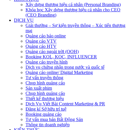
Xây dựng thương hiệu cá nhân (Personal Branding)
Khóa học Xây dựng thương hiệu cá nhân cho CEO
(CEO Branding)
DỊCH VỤ
Giải thưởng – Sự kiện truyền thông – Xúc tiến thương
mại
Quảng cáo báo online
Quảng cáo VTV
Quảng cáo HTV
Quảng cáo ngoài trời (OOH)
Booking KOL, KOC, INFLUENCER
Quảng cáo truyền hình
Dịch vụ chứng nhận trong nước và quốc tế
Quảng cáo online/ Digital Marketing
Tư vấn truyền thông
Chụp hình quảng cáo
Sản xuất phim
Chụp hình quảng cáo
Thiết kế thương hiệu
Dịch Vụ Viết Bài Content Marketing & PR
Đăng kí Sở hữu trí tuệ
Booking quảng cáo
Tư vấn mua bán Bất Động Sản
Thông tin doanh nghiệp
KIẾN THỨC