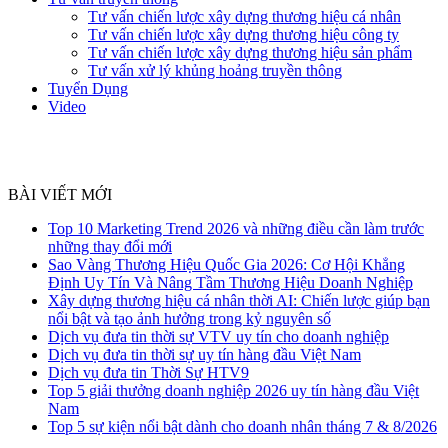
Tư vấn chiến lược xây dựng thương hiệu cá nhân
Tư vấn chiến lược xây dựng thương hiệu công ty
Tư vấn chiến lược xây dựng thương hiệu sản phẩm
Tư vấn xử lý khủng hoảng truyền thông
Tuyển Dụng
Video
BÀI VIẾT MỚI
Top 10 Marketing Trend 2026 và những điều cần làm trước
những thay đổi mới
Sao Vàng Thương Hiệu Quốc Gia 2026: Cơ Hội Khẳng
Định Uy Tín Và Nâng Tầm Thương Hiệu Doanh Nghiệp
Xây dựng thương hiệu cá nhân thời AI: Chiến lược giúp bạn
nổi bật và tạo ảnh hưởng trong kỷ nguyên số
Dịch vụ đưa tin thời sự VTV uy tín cho doanh nghiệp
Dịch vụ đưa tin thời sự uy tín hàng đầu Việt Nam
Dịch vụ đưa tin Thời Sự HTV9
Top 5 giải thưởng doanh nghiệp 2026 uy tín hàng đầu Việt
Nam
Top 5 sự kiện nổi bật dành cho doanh nhân tháng 7 & 8/2026