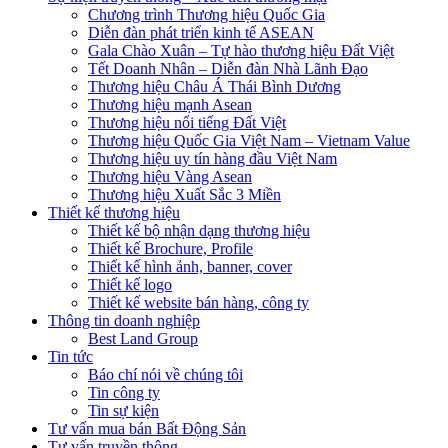
Chương trình Thương hiệu Quốc Gia
Diễn đàn phát triển kinh tế ASEAN
Gala Chào Xuân – Tự hào thương hiệu Đất Việt
Tết Doanh Nhân – Diễn đàn Nhà Lãnh Đạo
Thương hiệu Châu Á Thái Bình Dương
Thương hiệu mạnh Asean
Thương hiệu nổi tiếng Đất Việt
Thương hiệu Quốc Gia Việt Nam – Vietnam Value
Thương hiệu uy tín hàng đầu Việt Nam
Thương hiệu Vàng Asean
Thương hiệu Xuất Sắc 3 Miền
Thiết kế thương hiệu
Thiết kế bộ nhận dạng thương hiệu
Thiết kế Brochure, Profile
Thiết kế hình ảnh, banner, cover
Thiết kế logo
Thiết kế website bán hàng, công ty
Thông tin doanh nghiệp
Best Land Group
Tin tức
Báo chí nói về chúng tôi
Tin công ty
Tin sự kiện
Tư vấn mua bán Bất Động Sản
Tư vấn truyền thông