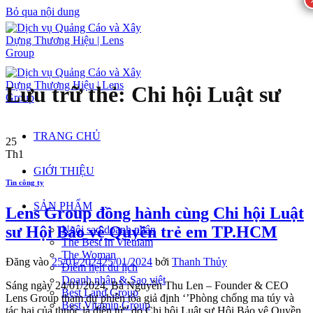
Bỏ qua nội dung
Lưu trữ thẻ:
Chi hội Luật sư
TRANG CHỦ
25
Th1
GIỚI THIỆU
Tin công ty
SẢN PHẨM
Lens Group đồng hành cùng Chi hội Luật
sư Hội Bảo vệ Quyền trẻ em TP.HCM
Ngôi sao doanh nhân
The Best In Vietnam
The Woman
Đăng vào
25/01/2024
25/01/2024
bởi
Thanh Thủy
Điểm hẹn du lịch
Doanh nhân & Sao việt
Sáng ngày 24/01/2024, Bà Nguyễn Thu Len – Founder & CEO
Best Land Group
Lens Group tham dự phiên tòa giả định ‘’Phòng chống ma túy và
Best Vitamin Group
tác hại của thuốc lá điện tử” do Chi hội Luật sư Hội Bảo vệ Quyền