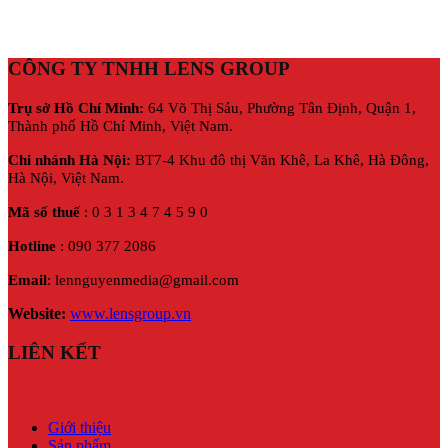
CÔNG TY TNHH LENS GROUP
Trụ sở Hồ Chí Minh:
64 Võ Thị Sáu, Phường Tân Định, Quận 1,
Thành phố Hồ Chí Minh, Việt Nam.
Chi nhánh Hà Nội:
BT7-4 Khu đô thị Văn Khê, La Khê, Hà Đông,
Hà Nội,
Việt Nam.
Mã số thuế
: 0 3 1 3 4 7 4 5 9 0
Hotline
: 090 377 2086
Email
: lennguyenmedia@gmail.com
Website:
www.lensgroup.vn
LIÊN KẾT
Giới thiệu
Sản phẩm