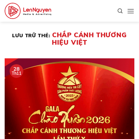
Bỏ
qua
nội
dung
CHẮP CÁNH THƯƠNG
LƯU TRỮ THẺ:
HIỆU VIỆT
28
Th11