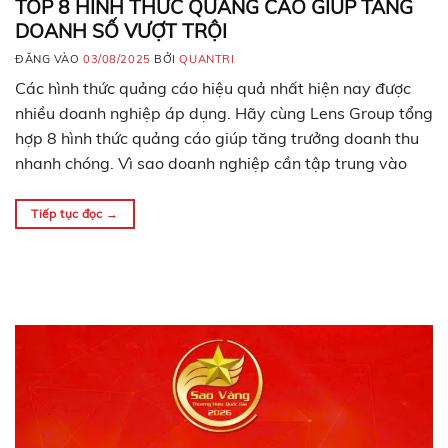
TOP 8 HÌNH THỨC QUẢNG CÁO GIÚP TĂNG
DOANH SỐ VƯỢT TRỘI
ĐĂNG VÀO
03/08/2025
BỞI
QUANTRI
Các hình thức quảng cáo hiệu quả nhất hiện nay được
nhiều doanh nghiệp áp dụng. Hãy cùng Lens Group tổng
hợp 8 hình thức quảng cáo giúp tăng trưởng doanh thu
nhanh chóng. Vì sao doanh nghiệp cần tập trung vào
công cụ quảng cáo? Trong những năm gần đây, khách
hàng liên tục…
Tiếp tục đọc
→