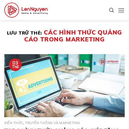
Bỏ
qua
nội
dung
CÁC HÌNH THỨC QUẢNG
LƯU TRỮ THẺ:
CÁO TRONG MARKETING
03
Th8
KIẾN THỨC
,
TRUYỀN THÔNG VÀ MARKETING