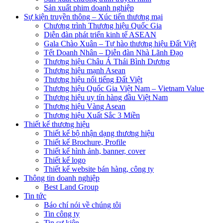
Sản xuất phim doanh nghiệp
Sự kiện truyền thông – Xúc tiến thương mại
Chương trình Thương hiệu Quốc Gia
Diễn đàn phát triển kinh tế ASEAN
Gala Chào Xuân – Tự hào thương hiệu Đất Việt
Tết Doanh Nhân – Diễn đàn Nhà Lãnh Đạo
Thương hiệu Châu Á Thái Bình Dương
Thương hiệu mạnh Asean
Thương hiệu nổi tiếng Đất Việt
Thương hiệu Quốc Gia Việt Nam – Vietnam Value
Thương hiệu uy tín hàng đầu Việt Nam
Thương hiệu Vàng Asean
Thương hiệu Xuất Sắc 3 Miền
Thiết kế thương hiệu
Thiết kế bộ nhận dạng thương hiệu
Thiết kế Brochure, Profile
Thiết kế hình ảnh, banner, cover
Thiết kế logo
Thiết kế website bán hàng, công ty
Thông tin doanh nghiệp
Best Land Group
Tin tức
Báo chí nói về chúng tôi
Tin công ty
Tin sự kiện