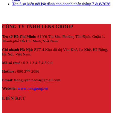
Top 5 sự kiện nổi bật dành cho doanh nhân tháng 7 & 8/2026
CÔNG TY TNHH LENS GROUP
Trụ sở Hồ Chí Minh:
64 Võ Thị Sáu, Phường Tân Định, Quận 1,
Thành phố Hồ Chí Minh, Việt Nam.
Chi nhánh Hà Nội:
BT7-4 Khu đô thị Văn Khê, La Khê, Hà Đông,
Hà Nội,
Việt Nam.
Mã số thuế
: 0 3 1 3 4 7 4 5 9 0
Hotline
: 090 377 2086
Email
: lennguyenmedia@gmail.com
Website:
www.lensgroup.vn
LIÊN KẾT