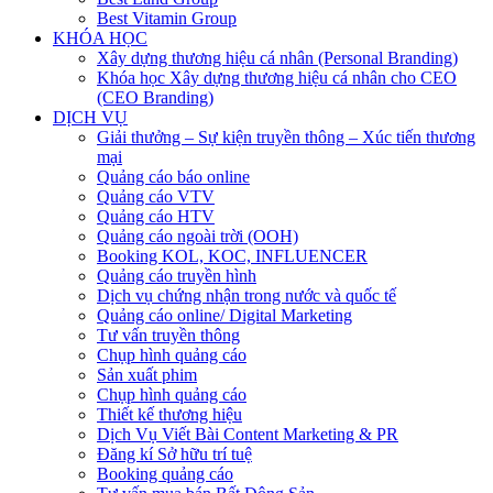
Best Vitamin Group
KHÓA HỌC
Xây dựng thương hiệu cá nhân (Personal Branding)
Khóa học Xây dựng thương hiệu cá nhân cho CEO
(CEO Branding)
DỊCH VỤ
Giải thưởng – Sự kiện truyền thông – Xúc tiến thương
mại
Quảng cáo báo online
Quảng cáo VTV
Quảng cáo HTV
Quảng cáo ngoài trời (OOH)
Booking KOL, KOC, INFLUENCER
Quảng cáo truyền hình
Dịch vụ chứng nhận trong nước và quốc tế
Quảng cáo online/ Digital Marketing
Tư vấn truyền thông
Chụp hình quảng cáo
Sản xuất phim
Chụp hình quảng cáo
Thiết kế thương hiệu
Dịch Vụ Viết Bài Content Marketing & PR
Đăng kí Sở hữu trí tuệ
Booking quảng cáo