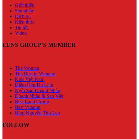
Giới thiệu
Sản phẩm
Dịch vụ
Kiến thức
Tin tức
Video
LENS GROUP'S MEMBER
The Woman
The Best in Vietnam
Kols Việt Nam
Điểm Hẹn Du Lịch
Ngôi Sao Doanh Nhân
Doanh Nhân & Sao Việt
Best Land Group
Best Vitamin
Blog Nguyễn Thu Len
FOLLOW