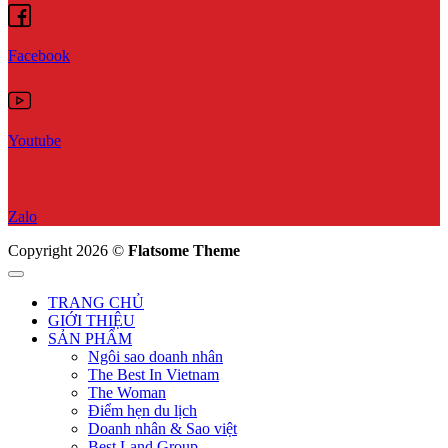
Facebook
Youtube
Zalo
Copyright 2026 ©
Flatsome Theme
TRANG CHỦ
GIỚI THIỆU
SẢN PHẨM
Ngôi sao doanh nhân
The Best In Vietnam
The Woman
Điểm hẹn du lịch
Doanh nhân & Sao việt
Best Land Group