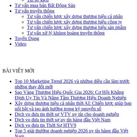
Tư vấn mua bán Bất Động Sản
Tư vấn truyền thông
Tư vấn chiến lược xây dựng thương hiệu cá nhân
Tư vấn chiến lược xây dựng thương hiệu công ty
Tư vấn chiến lược xây dựng thương hiệu sản phẩm
Tư vấn xử lý khủng hoảng truyền thông
Tuyển Dụng
Video
BÀI VIẾT MỚI
Top 10 Marketing Trend 2026 và những điều cần làm trước
những thay đổi mới
Sao Vàng Thương Hiệu Quốc Gia 2026: Cơ Hội Khẳng
Định Uy Tín Và Nâng Tầm Thương Hiệu Doanh Nghiệp
Xây dựng thương hiệu cá nhân thời AI: Chiến lược giúp bạn
nổi bật và tạo ảnh hưởng trong kỷ nguyên số
Dịch vụ đưa tin thời sự VTV uy tín cho doanh nghiệp
Dịch vụ đưa tin thời sự uy tín hàng đầu Việt Nam
Dịch vụ đưa tin Thời Sự HTV9
Top 5 giải thưởng doanh nghiệp 2026 uy tín hàng đầu Việt
Nam