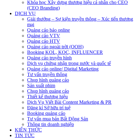
Khóa học Xây dựng thương hiệu cá nhân cho CEO
(CEO Branding)
DỊCH VỤ
Giải thưởng – Sự kiện truyền thông – Xúc tiến thương
mại
Quảng cáo báo online
Quảng cáo VTV
Quảng cáo HTV
Quảng cáo ngoài trời (OOH)
Booking KOL, KOC, INFLUENCER
Quảng cáo truyền hình
Dịch vụ chứng nhận trong nước và quốc tế
Quảng cáo online/ Digital Marketing
Tư vấn truyền thông
Chụp hình quảng cáo
Sản xuất phim
Chụp hình quảng cáo
Thiết kế thương hiệu
Dịch Vụ Viết Bài Content Marketing & PR
Đăng kí Sở hữu trí tuệ
Booking quảng cáo
Tư vấn mua bán Bất Động Sản
Thông tin doanh nghiệp
KIẾN THỨC
TIN TỨC