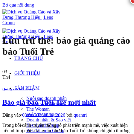
Bỏ qua nội dung
Lưu trữ thẻ:
báo giá quảng cáo
báo Tuổi Trẻ
TRANG CHỦ
03
GIỚI THIỆU
Th4
SẢN PHẨM
Quảng cáo báo mạng
Ngôi sao doanh nhân
Báo giá báo Tuổi Trẻ mới nhất
The Best In Vietnam
The Woman
Điểm hẹn du lịch
Đăng vào
03/04/2026
03/04/2026
bởi
quantri
Doanh nhân & Sao việt
Trong bối cảnh truyền thông số phát triển mạnh mẽ, việc xuất hiện
Best Land Group
trên những mặt báo uy tín như báo Tuổi Trẻ không chỉ giúp thương
Best Vitamin Group