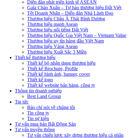
Diễn đàn phát triển kinh tế ASEAN
Gala Chào Xuân – Tự hào thương hiệu Đất Việt
Tết Doanh Nhân – Diễn đàn Nhà Lãnh Đạo
Thương hiệu Châu Á Thái Bình Dương
Thương hiệu mạnh Asean
Thương hiệu nổi tiếng Đất Việt
Thương hiệu Quốc Gia Việt Nam – Vietnam Value
Thương hiệu uy tín hàng đầu Việt Nam
Thương hiệu Vàng Asean
Thương hiệu Xuất Sắc 3 Miền
Thiết kế thương hiệu
Thiết kế bộ nhận dạng thương hiệu
Thiết kế Brochure, Profile
Thiết kế hình ảnh, banner, cover
Thiết kế logo
Thiết kế website bán hàng, công ty
Thông tin doanh nghiệp
Best Land Group
Tin tức
Báo chí nói về chúng tôi
Tin công ty
Tin sự kiện
Tư vấn mua bán Bất Động Sản
Tư vấn truyền thông
Tư vấn chiến lược xây dựng thương hiệu cá nhân