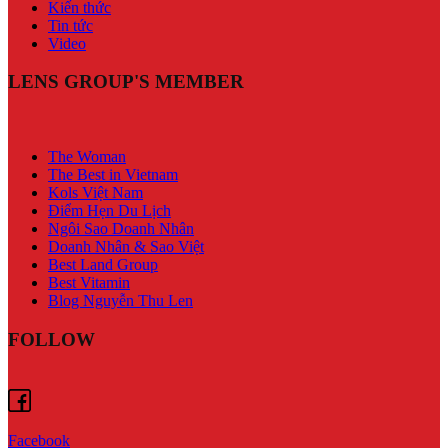
Kiến thức
Tin tức
Video
LENS GROUP'S MEMBER
The Woman
The Best in Vietnam
Kols Việt Nam
Điểm Hẹn Du Lịch
Ngôi Sao Doanh Nhân
Doanh Nhân & Sao Việt
Best Land Group
Best Vitamin
Blog Nguyễn Thu Len
FOLLOW
Facebook