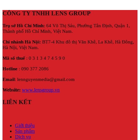
CÔNG TY TNHH LENS GROUP
Trụ sở Hồ Chí Minh:
64 Võ Thị Sáu, Phường Tân Định, Quận 1,
Thành phố Hồ Chí Minh, Việt Nam.
Chi nhánh Hà Nội:
BT7-4 Khu đô thị Văn Khê, La Khê, Hà Đông,
Hà Nội,
Việt Nam.
Mã số thuế
: 0 3 1 3 4 7 4 5 9 0
Hotline
: 090 377 2086
Email
: lennguyenmedia@gmail.com
Website:
www.lensgroup.vn
LIÊN KẾT
Giới thiệu
Sản phẩm
Dịch vụ