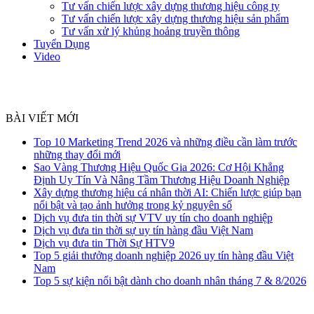
Tư vấn chiến lược xây dựng thương hiệu công ty
Tư vấn chiến lược xây dựng thương hiệu sản phẩm
Tư vấn xử lý khủng hoảng truyền thông
Tuyển Dụng
Video
BÀI VIẾT MỚI
Top 10 Marketing Trend 2026 và những điều cần làm trước
những thay đổi mới
Sao Vàng Thương Hiệu Quốc Gia 2026: Cơ Hội Khẳng
Định Uy Tín Và Nâng Tầm Thương Hiệu Doanh Nghiệp
Xây dựng thương hiệu cá nhân thời AI: Chiến lược giúp bạn
nổi bật và tạo ảnh hưởng trong kỷ nguyên số
Dịch vụ đưa tin thời sự VTV uy tín cho doanh nghiệp
Dịch vụ đưa tin thời sự uy tín hàng đầu Việt Nam
Dịch vụ đưa tin Thời Sự HTV9
Top 5 giải thưởng doanh nghiệp 2026 uy tín hàng đầu Việt
Nam
Top 5 sự kiện nổi bật dành cho doanh nhân tháng 7 & 8/2026