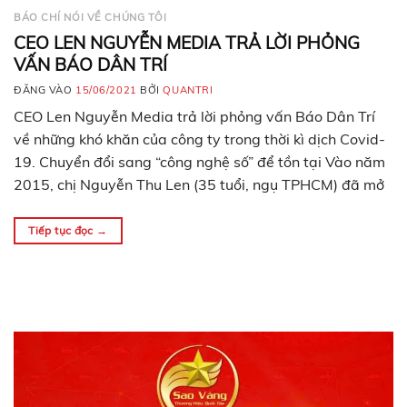
BÁO CHÍ NÓI VỀ CHÚNG TÔI
CEO LEN NGUYỄN MEDIA TRẢ LỜI PHỎNG
VẤN BÁO DÂN TRÍ
ĐĂNG VÀO
15/06/2021
BỞI
QUANTRI
CEO Len Nguyễn Media trả lời phỏng vấn Báo Dân Trí
về những khó khăn của công ty trong thời kì dịch Covid-
19. Chuyển đổi sang “công nghệ số” để tồn tại Vào năm
2015, chị Nguyễn Thu Len (35 tuổi, ngụ TPHCM) đã mở
một công ty truyền thông chuyên sản xuất các chương…
Tiếp tục đọc
→