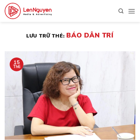
Bỏ
qua
nội
dung
BÁO DÂN TRÍ
LƯU TRỮ THẺ:
15
Th6