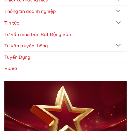
Thông tin doanh nghiệp
Tin tức
Tư vấn mua bán Bất Động Sản
Tư vấn truyền thông
Tuyển Dụng
Video