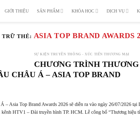
GIỚI THIỆU
SẢN PHẨM
KHÓA HỌC
DỊCH VỤ
K
ASIA TOP BRAND AWARDS 2
 TRỮ THẺ:
SỰ KIỆN TRUYỀN THÔNG - XÚC TIẾN THƯƠNG MẠI
CHƯƠNG TRÌNH THƯƠNG
ẦU CHÂU Á – ASIA TOP BRAND
Á – Asia Top Brand Awards 2026 sẽ diễn ra vào ngày 26/07/2026 tại 
ên kênh HTV1 – Đài truyền hình TP. HCM. Lễ công bố “Thương hiệu t