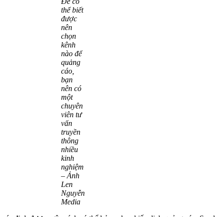
Để có
thể biết
được
nên
chọn
kênh
nào để
quảng
cáo,
bạn
nên có
một
chuyên
viên tư
vấn
truyền
thông
nhiều
kinh
nghiệm
– Ảnh
Len
Nguyễn
Media