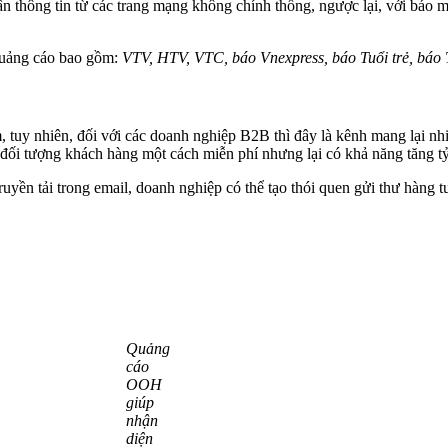
n thông tin từ các trang mạng không chính thống, ngược lại, với báo 
quảng cáo bao gồm:
VTV, HTV, VTC, báo Vnexpress, báo Tuổi trẻ, bá
 tuy nhiên, đối với các doanh nghiệp B2B thì đây là kênh mang lại nhi
u đối tượng khách hàng một cách miễn phí nhưng lại có khả năng tăng t
yền tải trong email, doanh nghiệp có thể tạo thói quen gửi thư hàng t
Quảng
cáo
OOH
giúp
nhận
diện