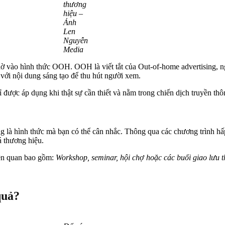
thương
hiệu –
Ảnh
Len
Nguyễn
Media
ờ vào hình thức OOH. OOH là viết tắt của Out-of-home advertising, ngh
 với nội dung sáng tạo để thu hút người xem.
ược áp dụng khi thật sự cần thiết và nằm trong chiến dịch truyền thô
g là hình thức mà bạn có thể cân nhắc. Thông qua các chương trình h
á thương hiệu.
iên quan bao gồm:
Workshop, seminar, hội chợ hoặc các buổi giao lưu 
quả?