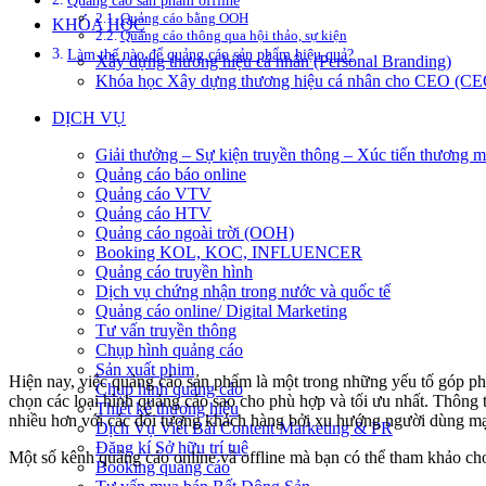
Quảng cáo sản phẩm offline
Quảng cáo bằng OOH
KHÓA HỌC
Quảng cáo thông qua hội thảo, sự kiện
Làm thế nào để quảng cáo sản phẩm hiệu quả?
Xây dựng thương hiệu cá nhân (Personal Branding)
Khóa học Xây dựng thương hiệu cá nhân cho CEO (CE
DỊCH VỤ
Giải thưởng – Sự kiện truyền thông – Xúc tiến thương m
Quảng cáo báo online
Quảng cáo VTV
Quảng cáo HTV
Quảng cáo ngoài trời (OOH)
Booking KOL, KOC, INFLUENCER
Quảng cáo truyền hình
Dịch vụ chứng nhận trong nước và quốc tế
Quảng cáo online/ Digital Marketing
Tư vấn truyền thông
Chụp hình quảng cáo
Sản xuất phim
Hiện nay, việc quảng cáo sản phẩm là một trong những yếu tố góp ph
Chụp hình quảng cáo
chọn các loại hình quảng cáo sao cho phù hợp và tối ưu nhất. Thông t
Thiết kế thương hiệu
nhiều hơn với các đối tượng khách hàng bởi xu hướng người dùng mạ
Dịch Vụ Viết Bài Content Marketing & PR
Đăng kí Sở hữu trí tuệ
Một số kênh quảng cáo online và offline mà bạn có thể tham khảo cho 
Booking quảng cáo