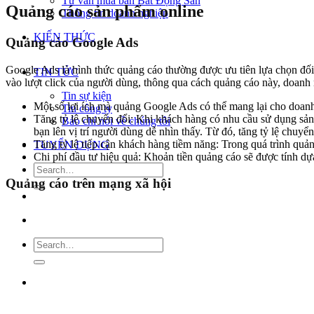
Tư vấn mua bán Bất Động Sản
Quảng cáo sản phẩm online
Thông tin doanh nghiệp
KIẾN THỨC
Quảng cáo Google Ads
Google Ads là hình thức quảng cáo thường được ưu tiên lựa chọn đối 
TIN TỨC
vào lượt click của người dùng, thông qua cách quảng cáo này, doanh 
Tin sự kiện
Một số lợi ích mà quảng Google Ads có thể mang lại cho doan
Tin công ty
Tăng tỷ lệ chuyển đổi: Khi khách hàng có nhu cầu sử dụng sản 
Báo chí nói về chúng tôi
bạn lên vị trí người dùng dễ nhìn thấy. Từ đó, tăng tỷ lệ chu
Tăng tỷ lệ tiếp cận khách hàng tiềm năng: Trong quá trình quả
TUYỂN DỤNG
Chi phí đầu tư hiệu quả: Khoản tiền quảng cáo sẽ được tính dựa
Quảng cáo trên mạng xã hội