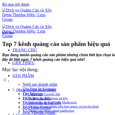
Bỏ qua nội dung
Kiến thức
Top 7 kênh quảng cáo sản phẩm hiệu quả
TRANG CHỦ
Bạn đang muốn quảng cáo sản phẩm nhưng chưa biết lựa chọn kênh
đây để biết ngay 7 kênh quảng cáo hiệu quả nhé!
GIỚI THIỆU
Mục lục nội dung:
SẢN PHẨM
Ngôi sao doanh nhân
The Best In Vietnam
Quảng cáo sản phẩm online
The Woman
Quảng cáo Google Ads
Điểm hẹn du lịch
Quảng cáo trên mạng xã hội
Quảng cáo qua Affiliate Marketing
Doanh nhân & Sao việt
Quảng cáo sản phẩm trên báo mạng và truyền hình
Best Land Group
Quảng cáo bằng email marketing
Best Vitamin Group