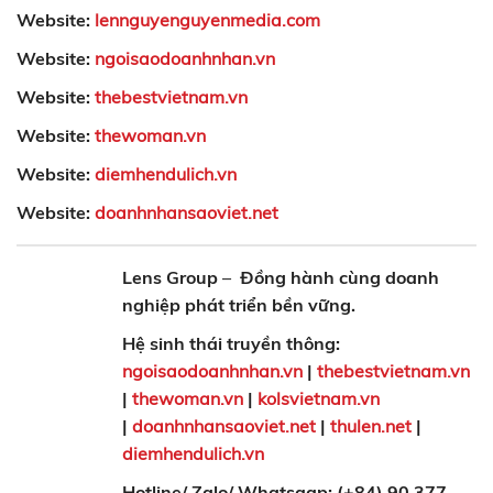
Website:
lennguyenguyenmedia.com
Website:
ngoisaodoanhnhan.vn
Website:
thebestvietnam.vn
Website:
thewoman.vn
Website:
diemhendulich.vn
Website:
doanhnhansaoviet.net
Lens Group
–
Đồng hành cùng doanh
nghiệp phát triển bền vững.
Hệ sinh thái truyền thông:
ngoisaodoanhnhan.vn
|
thebestvietnam.vn
|
thewoman.vn
|
kolsvietnam.vn
|
doanhnhansaoviet.net
|
thulen.net
|
diemhendulich.vn
Hotline/ Zalo/ Whatsaap: (+84) 90 377