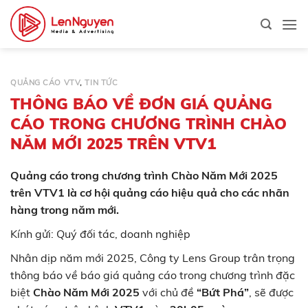
Bỏ
qua
nội
dung
QUẢNG CÁO VTV
,
TIN TỨC
THÔNG BÁO VỀ ĐƠN GIÁ QUẢNG
CÁO TRONG CHƯƠNG TRÌNH CHÀO
NĂM MỚI 2025 TRÊN VTV1
Quảng cáo trong chương trình Chào Năm Mới 2025
trên VTV1 là cơ hội quảng cáo hiệu quả cho các nhãn
hàng trong năm mới.
Kính gửi: Quý đối tác, doanh nghiệp
Nhân dịp năm mới 2025, Công ty Lens Group trân trọng
thông báo về báo giá quảng cáo trong chương trình đặc
biệt
Chào Năm Mới 2025
với chủ đề
“Bứt Phá”
, sẽ được