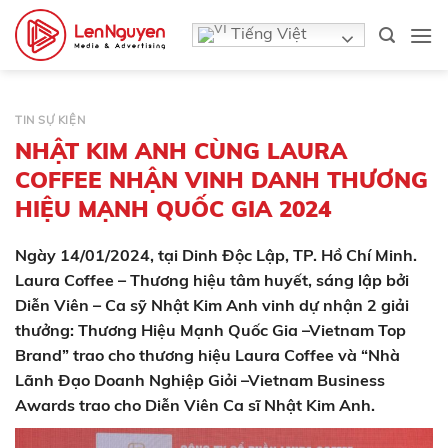
Bỏ
Tiếng Việt
qua
nội
dung
TIN SỰ KIỆN
NHẬT KIM ANH CÙNG LAURA
COFFEE NHẬN VINH DANH THƯƠNG
HIỆU MẠNH QUỐC GIA 2024
Ngày 14/01/2024, tại Dinh Độc Lập, TP. Hồ Chí Minh.
Laura Coffee – Thương hiệu tâm huyết, sáng lập bởi
Diễn Viên – Ca sỹ Nhật Kim Anh vinh dự nhận 2 giải
thưởng: Thương Hiệu Mạnh Quốc Gia –Vietnam Top
Brand” trao cho thương hiệu Laura Coffee và “Nhà
Lãnh Đạo Doanh Nghiệp Giỏi –Vietnam Business
Awards trao cho Diễn Viên Ca sĩ Nhật Kim Anh.