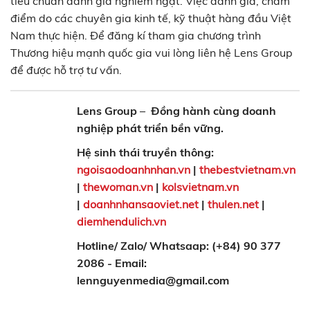
tiêu chuẩn đánh giá nghiêm ngặt. Việc đánh giá, chấm
điểm do các chuyên gia kinh tế, kỹ thuật hàng đầu Việt
Nam thực hiện. Để đăng kí tham gia chương trình
Thương hiệu mạnh quốc gia vui lòng liên hệ Lens Group
để được hỗ trợ tư vấn.
Lens Group
–
Đồng hành cùng doanh
nghiệp phát triển bền vững.
Hệ sinh thái truyền thông:
ngoisaodoanhnhan.vn
|
thebestvietnam.vn
|
thewoman.vn
|
kolsvietnam.vn
|
doanhnhansaoviet.net
|
thulen.net
|
diemhendulich.vn
Hotline/ Zalo/ Whatsaap: (+84) 90 377
2086 - Email:
lennguyenmedia@gmail.com