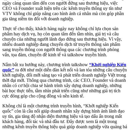
ngày càng quan tâm đến con người đứng sau thương hiệu, việc
CEO và Founder xuất hiện trên các kênh truyền thông uy tín như
VTV không chỉ giúp nâng cao hình ảnh cá nhân mà còn góp phần
gia tăng niềm tin đối với doanh nghiệp.
Thực tế cho thấy, khách hàng ngày nay không chỉ lựa chọn sản
phẩm hay dịch vụ, họ còn quan tâm đến tầm nhìn, giá trị và câu
chuyện của những người lãnh đạo đứng sau thương hiệu. Vì vậy,
nhiều doanh nghiệp đang chuyển dịch từ truyền thông sản phẩm
sang truyền thông con người thông qua các chương trình phỏng
vấn, tọa đàm, chuyên đề kinh tế và talkshow truyền hình.
Nắm bắt xu hướng này, chương trình talkshow
“Khởi nghiệp Kiến
quốc”
ra đời như một diễn đàn kết nối và lan tỏa những câu chuyện
khởi nghiệp, đổi mới sáng tạo và phát triển doanh nghiệp Việt trong
thời đại mới. Thông qua chương trình, các CEO, Founder và doanh
nhân có cơ hội chia sẻ hành trình xây dựng doanh nghiệp, những
bài học thực tiễn, tầm nhìn phát triển cũng như những giá trị tích
cực đóng góp cho cộng đồng và nền kinh tế.
Không chỉ là một chương trình truyền hình, “Khởi nghiệp Kiến
quốc” còn là cầu nối giúp doanh nhân xây dựng hình ảnh lãnh đạo
uy tín, gia tăng độ nhận diện thương hiệu và tạo dấu ấn trong mắt
khách hàng, đối tác và nhà đầu tư. Đây được xem là một trong
những kênh truyền thông hiệu quả giúp doanh nghiệp vừa quảng bá