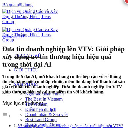
Bỏ qua nội dung
Quảng cáo VTV
Đưa tin doanh nghiệp lên VTV: Giải pháp
xây dựng uy tín thương hiệu hiệu quả
TRANG CHỦ
trong thời đại AI
GIỚI THIỆU
Trong thời đại AI, nơi khách hàng có thể tiếp cận vô số thông
tin chỉ bằng một cú nhấp chuột, niềm tin đang trở thành tài sản
SẢN PHẨM
giá trị nhất của doanh nghiệp. Đưa tin doanh nghiệp lên VTV
giúp thương hiệu xây dựng niềm tin với khách hàng.
Ngôi sao doanh nhân
The Best In Vietnam
Mục lục nội dung:
The Woman
Điểm hẹn du lịch
Doanh nhân & Sao việt
Best Land Group
Best Vitamin Group
Vì sao ngày càng nhiều doanh nghiệp muốn xuất hiện trên VTV?