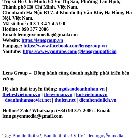
Trụ sở Hồ Chí Minh: 64 Võ Thị Sáu, Phường Tân Định,
Thành phố Hồ Chí Minh, Việt Nam.
Chi nhánh Hà Nội: BT7- 4 Khu đô thị Văn Khê, Hà Đông, Hà
Nội, Việt Nam.
Mã số thuế : 0 3 1 3 4 7 4 5 9 0
Hotline : 090 377 2086
Email: lennguyenmedia@gmail.com
Website:
https://lensgroup.vn
Fanpage:
https://www.facebook.com/lensgroup.vn
Youtube:
https://www.youtube.com/@lensgroupofficial
Lens Group
–
Đồng hành cùng doanh nghiệp phát triển bền
vững.
Hệ sinh thái truyền thông:
ngoisaodoanhnhan.vn
|
thebestvietnam.vn
|
thewoman.vn
|
kolsvietnam.vn
|
doanhnhansaoviet.net
|
thulen.net
|
diemhendulich.vn
Hotline/ Zalo/ Whatsaap: (+84) 90 377 2086 - Email:
lennguyenmedia@gmail.com
Tag:
Bản tin thời sư
,
Bản tin thời sự VTV1
,
len nguyễn media
.