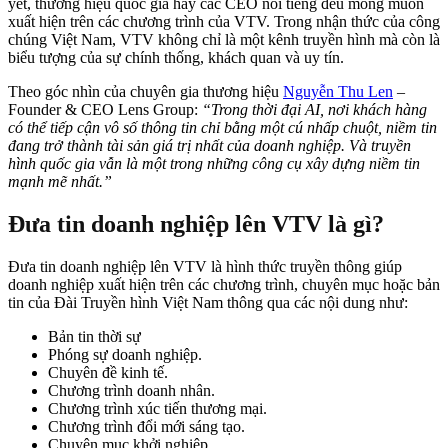
yết, thương hiệu quốc gia hay các CEO nổi tiếng đều mong muốn
xuất hiện trên các chương trình của VTV. Trong nhận thức của công
chúng Việt Nam, VTV không chỉ là một kênh truyền hình mà còn là
biểu tượng của sự chính thống, khách quan và uy tín.
Theo góc nhìn của chuyên gia thương hiệu
Nguyễn Thu Len
–
Founder & CEO Lens Group:
“Trong thời đại AI, nơi khách hàng
có thể tiếp cận vô số thông tin chỉ bằng một cú nhấp chuột, niềm tin
đang trở thành tài sản giá trị nhất của doanh nghiệp. Và truyền
hình quốc gia vẫn là một trong những công cụ xây dựng niềm tin
mạnh mẽ nhất.”
Đưa tin doanh nghiệp lên VTV là gì?
Đưa tin doanh nghiệp lên VTV là hình thức truyền thông giúp
doanh nghiệp xuất hiện trên các chương trình, chuyên mục hoặc bản
tin của Đài Truyền hình Việt Nam thông qua các nội dung như:
Bản tin thời sự
Phóng sự doanh nghiệp.
Chuyên đề kinh tế.
Chương trình doanh nhân.
Chương trình xúc tiến thương mại.
Chương trình đổi mới sáng tạo.
Chuyên mục khởi nghiệp.