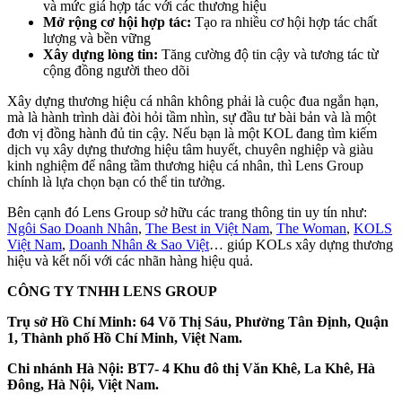
và mức giá hợp tác với các thương hiệu
Mở rộng cơ hội hợp tác:
Tạo ra nhiều cơ hội hợp tác chất
lượng và bền vững
Xây dựng lòng tin:
Tăng cường độ tin cậy và tương tác từ
cộng đồng người theo dõi
Xây dựng thương hiệu cá nhân không phải là cuộc đua ngắn hạn,
mà là hành trình dài đòi hỏi tầm nhìn, sự đầu tư bài bản và là một
đơn vị đồng hành đủ tin cậy. Nếu bạn là một KOL đang tìm kiếm
dịch vụ xây dựng thương hiệu tâm huyết, chuyên nghiệp và giàu
kinh nghiệm để nâng tầm thương hiệu cá nhân, thì Lens Group
chính là lựa chọn bạn có thể tin tưởng.
Bên cạnh đó Lens Group sở hữu các trang thông tin uy tín như:
Ngôi Sao Doanh Nhân
,
The Best in Việt Nam
,
The Woman
,
KOLS
Việt Nam
,
Doanh Nhân & Sao Việt
… giúp KOLs xây dựng thương
hiệu và kết nối với các nhãn hàng hiệu quả.
CÔNG TY TNHH LENS GROUP
Trụ sở Hồ Chí Minh: 64 Võ Thị Sáu, Phường Tân Định, Quận
1, Thành phố Hồ Chí Minh, Việt Nam.
Chi nhánh Hà Nội: BT7- 4 Khu đô thị Văn Khê, La Khê, Hà
Đông, Hà Nội, Việt Nam.