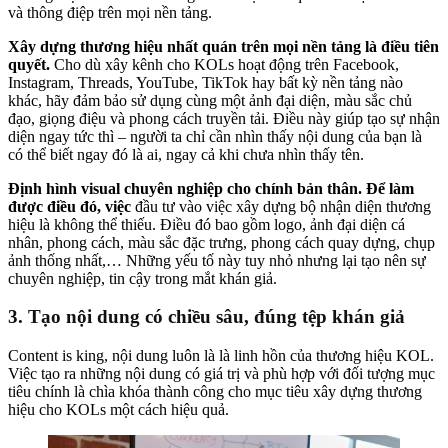
và thông điệp trên mọi nền tảng.
Xây dựng thương hiệu nhất quán trên mọi nền tảng là điều tiên
quyết.
Cho dù xây kênh cho KOLs hoạt động trên Facebook,
Instagram, Threads, YouTube, TikTok hay bất kỳ nền tảng nào
khác, hãy đảm bảo sử dụng cùng một ảnh đại diện, màu sắc chủ
đạo, giọng điệu và phong cách truyền tải. Điều này giúp tạo sự nhận
diện ngay tức thì – người ta chỉ cần nhìn thấy nội dung của bạn là
có thể biết ngay đó là ai, ngay cả khi chưa nhìn thấy tên.
Định hình visual chuyên nghiệp cho chính bản thân. Để làm
được điều đó, việc
đầu tư vào việc xây dựng bộ nhận diện thương
hiệu là không thể thiếu. Điều đó bao gồm logo, ảnh đại diện cá
nhân, phong cách, màu sắc đặc trưng, phong cách quay dựng, chụp
ảnh thống nhất,… Những yếu tố này tuy nhỏ nhưng lại tạo nên sự
chuyên nghiệp, tin cậy trong mắt khán giả.
3. Tạo nội dung có chiều sâu, đúng tệp khán giả
Content is king, nội dung luôn là là linh hồn của thương hiệu KOL.
Việc tạo ra những nội dung có giá trị và phù hợp với đối tượng mục
tiêu chính là chìa khóa thành công cho mục tiêu xây dựng thương
hiệu cho KOLs một cách hiệu quả.