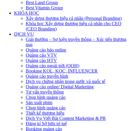
Best Land Group
Best Vitamin Group
KHÓA HỌC
Xây dựng thương hiệu cá nhân (Personal Branding)
Khóa học Xây dựng thương hiệu cá nhân cho CEO
(CEO Branding)
DỊCH VỤ
Giải thưởng – Sự kiện truyền thông – Xúc tiến thương
mại
Quảng cáo báo online
Quảng cáo VTV
Quảng cáo HTV
Quảng cáo ngoài trời (OOH)
Booking KOL, KOC, INFLUENCER
Quảng cáo truyền hình
Dịch vụ chứng nhận trong nước và quốc tế
Quảng cáo online/ Digital Marketing
Tư vấn truyền thông
Chụp hình quảng cáo
Sản xuất phim
Chụp hình quảng cáo
Thiết kế thương hiệu
Dịch Vụ Viết Bài Content Marketing & PR
Đăng kí Sở hữu trí tuệ
Booking quảng cáo