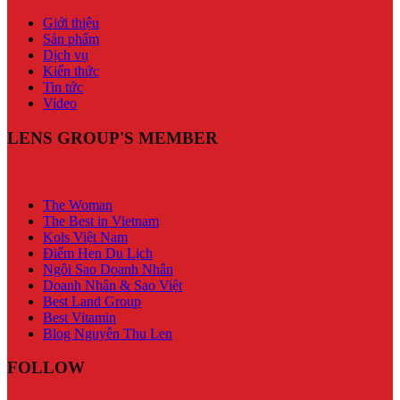
Giới thiệu
Sản phẩm
Dịch vụ
Kiến thức
Tin tức
Video
LENS GROUP'S MEMBER
The Woman
The Best in Vietnam
Kols Việt Nam
Điểm Hẹn Du Lịch
Ngôi Sao Doanh Nhân
Doanh Nhân & Sao Việt
Best Land Group
Best Vitamin
Blog Nguyễn Thu Len
FOLLOW