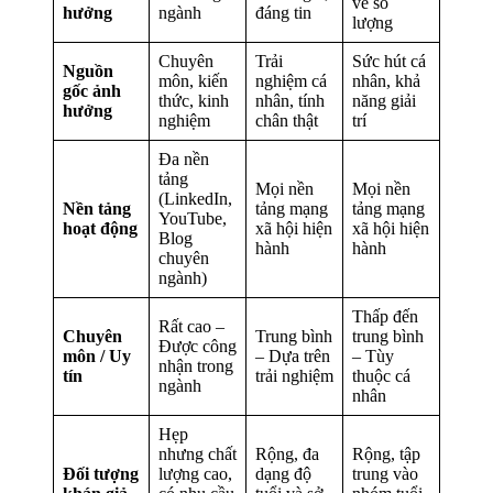
về số
hưởng
ngành
đáng tin
lượng
Chuyên
Trải
Sức hút cá
Nguồn
môn, kiến
nghiệm cá
nhân, khả
gốc ảnh
thức, kinh
nhân, tính
năng giải
hưởng
nghiệm
chân thật
trí
Đa nền
tảng
Mọi nền
Mọi nền
(LinkedIn,
Nền tảng
tảng mạng
tảng mạng
YouTube,
hoạt động
xã hội hiện
xã hội hiện
Blog
hành
hành
chuyên
ngành)
Thấp đến
Rất cao –
Chuyên
Trung bình
trung bình
Được công
môn / Uy
– Dựa trên
– Tùy
nhận trong
tín
trải nghiệm
thuộc cá
ngành
nhân
Hẹp
nhưng chất
Rộng, đa
Rộng, tập
Đối tượng
lượng cao,
dạng độ
trung vào