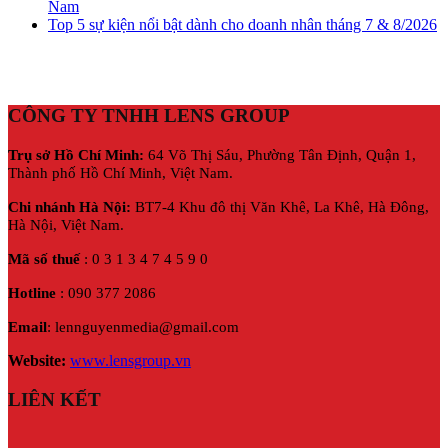
Nam
Top 5 sự kiện nổi bật dành cho doanh nhân tháng 7 & 8/2026
CÔNG TY TNHH LENS GROUP
Trụ sở Hồ Chí Minh:
64 Võ Thị Sáu, Phường Tân Định, Quận 1,
Thành phố Hồ Chí Minh, Việt Nam.
Chi nhánh Hà Nội:
BT7-4 Khu đô thị Văn Khê, La Khê, Hà Đông,
Hà Nội,
Việt Nam.
Mã số thuế
: 0 3 1 3 4 7 4 5 9 0
Hotline
: 090 377 2086
Email
: lennguyenmedia@gmail.com
Website:
www.lensgroup.vn
LIÊN KẾT