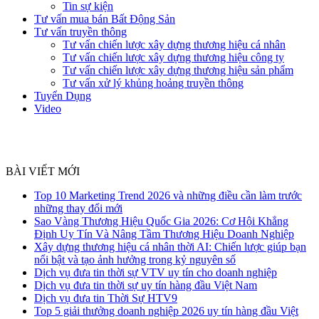
Tin sự kiện
Tư vấn mua bán Bất Động Sản
Tư vấn truyền thông
Tư vấn chiến lược xây dựng thương hiệu cá nhân
Tư vấn chiến lược xây dựng thương hiệu công ty
Tư vấn chiến lược xây dựng thương hiệu sản phẩm
Tư vấn xử lý khủng hoảng truyền thông
Tuyển Dụng
Video
BÀI VIẾT MỚI
Top 10 Marketing Trend 2026 và những điều cần làm trước
những thay đổi mới
Sao Vàng Thương Hiệu Quốc Gia 2026: Cơ Hội Khẳng
Định Uy Tín Và Nâng Tầm Thương Hiệu Doanh Nghiệp
Xây dựng thương hiệu cá nhân thời AI: Chiến lược giúp bạn
nổi bật và tạo ảnh hưởng trong kỷ nguyên số
Dịch vụ đưa tin thời sự VTV uy tín cho doanh nghiệp
Dịch vụ đưa tin thời sự uy tín hàng đầu Việt Nam
Dịch vụ đưa tin Thời Sự HTV9
Top 5 giải thưởng doanh nghiệp 2026 uy tín hàng đầu Việt