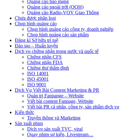
Quảng cáo báo mạng
Quảng cáo ngoài trời (OOH)
Quảng cáo Radio-VOV Giao Thông
Chưa được phân loại
Chụp hình quảng cáo
Chụp hình quảng cáo công ty, doanh nghiệp
Chụp hình quảng cáo sản phẩm
Đăng kí Sở hữu trí tuệ
Đào tạo – Huấn luyện
Dịch vụ chứng nhận trong nước và quốc tế
Chứng nhận CFS
Chứng nhận FDA
Chứng thư thẩm định
ISO 14001
ISO 45001
ISO 9001
Dịch Vụ Viết Bài Content Marketing & PR
Quản trị Fanpange – Website
Viết bài content Fanpage, Website
Viết bài PR cá nhân, công ty, sản phẩm dịch vụ
Kiến thức
Truyền thông và Marketing
Sản xuất phim
Dịch vụ sản xuất TVC, viral
Quay phim sự kiện, Livestream…