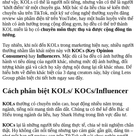
như vậy, KOLs có thể là người nổi tiếng, nhưng vẫn có thể là người
‘khởi điểm’ từ một chuyên gia. Một bác sĩ da liễu chia sẻ kiến thức
chuyên sâu trên TikTok, một kỹ sư công nghệ thường xuyên đăng
review sản phẩm điện tử trên YouTube, hay một huấn luyện viên thể
hình có ảnh hưởng trong cộng đồng gym, họ đều có thể trở thành
KOL miễn là họ có
chuyên môn thực thụ và được cộng đồng tin
tưởng
.
Tuy nhiên, khi nói đến KOLs trong marketing hiện nay, nhiều người
thường nhầm lẫn khái niệm này với
KOCs (Key Opinion
Consumers)
hay
Influencers
. Mặc dù cả ba đều có ảnh hưởng đến
hành vi tiêu dùng của người khác, nhưng mức độ ảnh hưởng, đối
tượng khán giả và cách họ xây dựng nội dung lại rất khác nhau. Để
hiểu hơn về điểm khác biệt của 3 dạng creators này, hãy cùng Lens
Group phân biệt chi tiết hơn ngay sau đây.
Cách phân biệt KOLs/ KOCs/Influencer
KOLs
thường có chuyên môn cao, hoạt động nhiều năm trong
ngành, tiếng nói mang tính dẫn dắt. Chúng ta có thể kể đến Bác sĩ
Hiếu trong ngành da liễu, hay Shark Hưng trong lĩnh vực đầu tư.
KOCs
lại là những người tiêu dùng thực tế, chia sẻ trải nghiệm chân
thật. Họ không cần nổi tiếng nhưng tạo cảm giác gần gũi, đáng tin –
như một bạn nữ review son trên TikTok với vài chục nghìn người