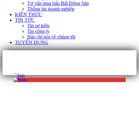
Tư vấn mua bán Bất Động Sản
Thông tin doanh nghiệp
KIẾN THỨC
TIN TỨC
Tin sự kiện
Tin công ty
Báo chí nói về chúng tôi
TUYỂN DỤNG