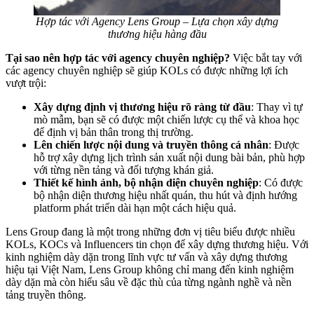
Hợp tác với Agency Lens Group – Lựa chọn xây dựng
thương hiệu hàng đầu
Tại sao nên hợp tác với agency chuyên nghiệp?
Việc bắt tay với
các agency chuyên nghiệp sẽ giúp KOLs có được những lợi ích
vượt trội:
Xây dựng định vị thương hiệu rõ ràng từ đầu
: Thay vì tự
mò mẫm, bạn sẽ có được một chiến lược cụ thể và khoa học
để định vị bản thân trong thị trường.
Lên chiến lược nội dung và truyền thông cá nhân
: Được
hỗ trợ xây dựng lịch trình sản xuất nội dung bài bản, phù hợp
với từng nền tảng và đối tượng khán giả.
Thiết kế hình ảnh, bộ nhận diện chuyên nghiệp
: Có được
bộ nhận diện thương hiệu nhất quán, thu hút và định hướng
platform phát triển dài hạn một cách hiệu quả.
Lens Group đang là một trong những đơn vị tiêu biểu được nhiều
KOLs, KOCs và Influencers tin chọn để xây dựng thương hiệu. Với
kinh nghiệm dày dặn trong lĩnh vực tư vấn và xây dựng thương
hiệu tại Việt Nam, Lens Group không chỉ mang đến kinh nghiệm
dày dặn mà còn hiểu sâu về đặc thù của từng ngành nghề và nền
tảng truyền thông.