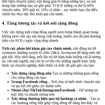
(thể hiện chuyên môn), nội dung giải trí (tăng tương tác), và nội
dung hậu trường (tạo sự gần gũi). Tỉ lệ lý tưởng có thể là 60%
chuyên môn, 30% giải trí, 10% cá nhân – tuy nhiên bạn cần điều
chỉnh tùy theo đặc thù khán giả của mình.
4. Tăng tương tác và kết nối cộng đồng
Việc xây dựng một cộng đồng người xem trung thành quan trọng
không kém việc tạo nội dung chất lượng, khiến cho độ phủ thương
hiệu của KOLs ngày càng tăng nhanh.
Tích cực phản hồi khán giả của chính mình,
chủ động trả lời
comment, thường xuyên tổ chức Q&A, livestream để tăng mức độ
gắn kết. Hãy nhớ rằng, mỗi lần trả lời bình luận không chỉ là tương
tác với một người, mà còn là cơ hội cho những người khác thấy
được sự chuyên nghiệp, thân thiện và mức độ gần gũi của bạn.
Xây dựng cộng đồng nhỏ
Tạo ra những không gian riêng
cho cộng đồng của bạn:
Group Facebook riêng
– Nơi chia sẻ kiến thức chuyên sâu
và tạo kết nối giữa các thành viên
Nhóm chat TikTok/Instagram/Facebook
– Để tương tác
trực tiếp và nhanh chóng hơn
Xây dựng thương hiệu qua bộ hashtag cá nhân
– Tạo ra
các hashtag riêng biệt giúp cộng đồng dễ dàng tìm thấy và