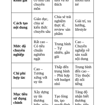
khán giả
có nhu cầu
tuổi và sở
nhóm tuổi
chuyên
thích
trẻ
môn
Chia sẻ trải
Giáo dục,
nghiệm
Giải trí, xu
Cách tạo
chia sẻ
thực tế,
hướng,
nội dung
kiến thức
review sản
lifestyle
chuyên sâu
phẩm
Rất cao –
Cao –
Trung bình
Mức độ
Có tiêu
Chuyên
– Tự
chuyên
chuẩn
nghiệp về
nhiên, gần
nghiệp
nghiêm
sản xuất
gũi
ngặt
nội dung
Thấp đến
Trung bình
Cao –
trung bình
đến cao –
Chi phí
Tương
– Phù hợp
Tùy thuộc
hợp tác
xứng với
với budget
độ nổi
uy tín
nhỏ
tiếng
Xây dựng
Tăng độ
Mục tiêu
uy tín
Tạo lòng
nhận biết
sử dụng
thương
tin, tạo
thương
chính
hiệu, giáo
quyết định
hiệu, tiếp