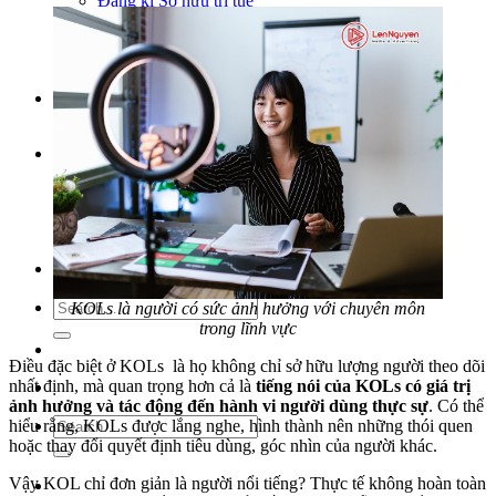
Đăng kí Sở hữu trí tuệ
Booking quảng cáo
Tư vấn mua bán Bất Động Sản
Thông tin doanh nghiệp
KIẾN THỨC
TIN TỨC
Tin sự kiện
Tin công ty
Báo chí nói về chúng tôi
TUYỂN DỤNG
KOLs là người có sức ảnh hưởng với chuyên môn
trong lĩnh vực
Điều đặc biệt ở KOLs là họ không chỉ sở hữu lượng người theo dõi
nhất định, mà quan trọng hơn cả là
tiếng nói của KOLs có giá trị
ảnh hưởng và tác động đến hành vi người dùng thực sự
. Có thể
hiểu rằng, KOLs được lắng nghe, hình thành nên những thói quen
hoặc thay đổi quyết định tiêu dùng, góc nhìn của người khác.
Vậy KOL chỉ đơn giản là người nổi tiếng? Thực tế không hoàn toàn