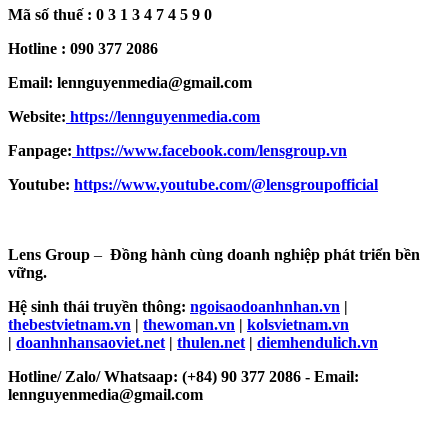
Mã số thuế : 0 3 1 3 4 7 4 5 9 0
Hotline : 090 377 2086
Email: lennguyenmedia@gmail.com
Website:
https://lennguyenmedia.com
Fanpage:
https://www.facebook.com/lensgroup.vn
Youtube:
https://www.youtube.com/@lensgroupofficial
Lens Group
–
Đồng hành cùng doanh nghiệp phát triển bền
vững.
Hệ sinh thái truyền thông:
ngoisaodoanhnhan.vn
|
thebestvietnam.vn
|
thewoman.vn
|
kolsvietnam.vn
|
doanhnhansaoviet.net
|
thulen.net
|
diemhendulich.vn
Hotline/ Zalo/ Whatsaap: (+84) 90 377 2086 - Email:
lennguyenmedia@gmail.com