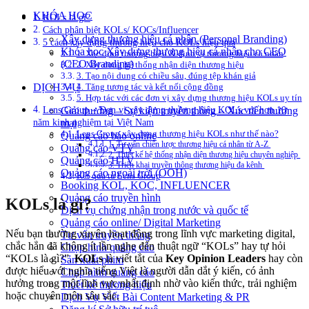
KHÓA HỌC
KOLs là gì?
Cách phân biệt KOLs/ KOCs/Influencer
Xây dựng thương hiệu cá nhân (Personal Branding)
5 cách xây dựng thương hiệu cho KOLs hiệu quả
Khóa học Xây dựng thương hiệu cá nhân cho CEO
1. Xác định thương hiệu & định vị thương hiệu cá nhân
(CEO Branding)
2. Xây dựng hệ thống nhận diện thương hiệu
3. Tạo nội dung có chiều sâu, đúng tệp khán giả
DỊCH VỤ
4. Tăng tương tác và kết nối cộng đồng
5. Hợp tác với các đơn vị xây dựng thương hiệu KOLs uy tín
Lens Group – Đơn vị xây dựng thương hiệu KOLs với hơn 10
Giải thưởng – Sự kiện truyền thông – Xúc tiến thương
năm kinh nghiệm tại Việt Nam
mại
Lens Group xây dựng thương hiệu KOLs như thế nào?
Quảng cáo báo online
1. Tư vấn chiến lược thương hiệu cá nhân từ A-Z
Quảng cáo VTV
2. Thiết kế hệ thống nhận diện thương hiệu chuyên nghiệp
Quảng cáo HTV
3. Triển khai truyền thông thương hiệu đa kênh
Quảng cáo ngoài trời (OOH)
Kết quả từ Lens Group
Booking KOL, KOC, INFLUENCER
Quảng cáo truyền hình
KOLs là gì?
Dịch vụ chứng nhận trong nước và quốc tế
Quảng cáo online/ Digital Marketing
Nếu bạn thường xuyên hoạt động trong lĩnh vực marketing digital,
Tư vấn truyền thông
chắc hẳn đã không ít lần nghe đến thuật ngữ “KOLs” hay tự hỏi
Chụp hình quảng cáo
“KOLs là gì?”.
KOLs
là viết tắt của
Key Opinion Leaders
hay còn
Sản xuất phim
được hiểu với nghĩa tiếng Việt là người dẫn dắt ý kiến, có ảnh
Chụp hình quảng cáo
hưởng trong một lĩnh vực nhất định nhờ vào kiến thức, trải nghiệm
Thiết kế thương hiệu
hoặc chuyên môn sâu sắc.
Dịch Vụ Viết Bài Content Marketing & PR