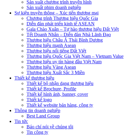
Sản xuất chương trình truyền hình
Sản xuất phim doanh nghiệp
Sự kiện truyền thông – Xúc tiến thương mại
Chương trình Thương hiệu Quốc Gia
Diễn đàn phát triển kinh tế ASEAN
Gala Chào Xuân – Tự hào thương hiệu Đất Việt
Tết Doanh Nhân – Diễn đàn Nhà Lãnh Đạo
Thương hiệu Châu Á Thái Bình Dương
Thương hiệu mạnh Asean
Thương hiệu nổi tiếng Đất Việt
Thương hiệu Quốc Gia Việt Nam – Vietnam Value
Thương hiệu uy tín hàng đầu Việt Nam
Thương hiệu Vàng Asean
Thương hiệu Xuất Sắc 3 Miền
Thiết kế thương hiệu
Thiết kế bộ nhận dạng thương hiệu
Thiết kế Brochure, Profile
Thiết kế hình ảnh, banner, cover
Thiết kế logo
Thiết kế website bán hàng, công ty
Thông tin doanh nghiệp
Best Land Group
Tin tức
Báo chí nói về chúng tôi
Tin công ty