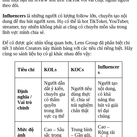
theo dõi.
Influencers
là những người có lượng follow lớn, chuyên tạo nội
dung để thu hút người xem. Họ có thể là hot TikToker, YouTuber,
streamer, tuy nhiên không phải ai cũng có chuyên môn sâu trong
lĩnh vực mình chia sẻ.
Để có được góc nhìn tổng quan hơn, Lens Group đã phân biệt chi
tiết 3 nhóm Creators này thành bảng với các tiêu chí riêng biệt. Hãy
cùng so sánh liệu họ có gì khác nhau đến vậy:
Influencer
Tiêu chí
KOLs
KOCs
s
Người dẫn
Người tạo
dắt ý kiến,
Người tiêu
nội dung,
Định
chuyên gia
dùng thực
có khả
nghĩa /
có thẩm
tế, chia sẻ
năng thu
Vai trò
quyền
trải nghiệm
hút và giải
chính
trong lĩnh
chân thật
trí đại
vực cụ thể
chúng
Cao –
Mức độ
Cao – Sâu
Trung bình
Rộng rãi
ảnh
sắc trong
– Gần gũi,