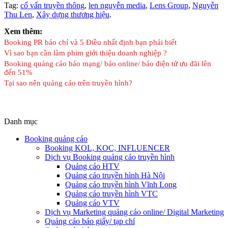
Tag:
cố vấn truyền thông
,
len nguyễn media
,
Lens Group
,
Nguyễn
Thu Len
,
Xây dựng thương hiệu
.
Xem thêm:
Booking PR báo chí và 5 Điều nhất định bạn phải biết
Vì sao bạn cần làm phim giới thiệu doanh nghiệp ?
Booking quảng cáo báo mạng/ báo online/ báo điện tử ưu đãi lên
đến 51%
Tại sao nên quảng cáo trên truyền hình?
Danh mục
Booking quảng cáo
Booking KOL, KOC, INFLUENCER
Dịch vụ Booking quảng cáo truyền hình
Quảng cáo HTV
Quảng cáo truyền hình Hà Nội
Quảng cáo truyền hình Vĩnh Long
Quảng cáo truyền hình VTC
Quảng cáo VTV
Dịch vụ Marketing quảng cáo online/ Digital Marketing
Quảng cáo báo giấy/ tạp chí