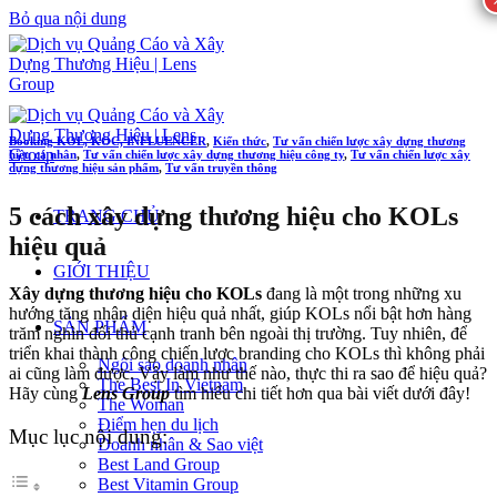
Bỏ qua nội dung
Booking KOL, KOC, INFLUENCER
,
Kiến thức
,
Tư vấn chiến lược xây dựng thương
hiệu cá nhân
,
Tư vấn chiến lược xây dựng thương hiệu công ty
,
Tư vấn chiến lược xây
dựng thương hiệu sản phẩm
,
Tư vấn truyền thông
5 cách xây dựng thương hiệu cho KOLs
TRANG CHỦ
hiệu quả
GIỚI THIỆU
Xây dựng thương hiệu cho KOLs
đang là một trong những xu
hướng tăng nhận diện hiệu quả nhất, giúp KOLs nổi bật hơn hàng
SẢN PHẨM
trăm nghìn đối thủ cạnh tranh bên ngoài thị trường. Tuy nhiên, để
triển khai thành công chiến lược branding cho KOLs thì không phải
Ngôi sao doanh nhân
ai cũng làm được. Vậy làm như thế nào, thực thi ra sao để hiệu quả?
The Best In Vietnam
Hãy cùng
Lens Group
tìm hiểu chi tiết hơn qua bài viết dưới đây!
The Woman
Điểm hẹn du lịch
Mục lục nội dung:
Doanh nhân & Sao việt
Best Land Group
Best Vitamin Group